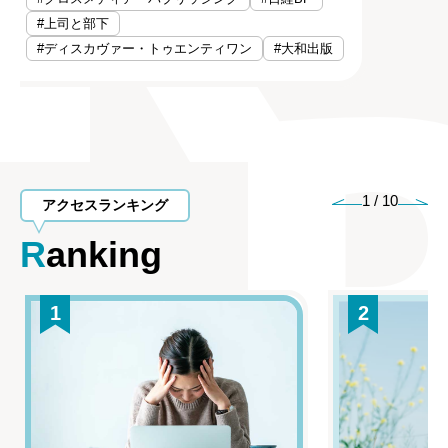
#上司と部下
#ディスカヴァー・トゥエンティワン
#大和出版
1
/
10
アクセスランキング
Ranking
1
2