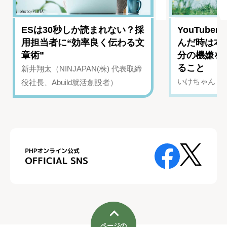
ESは30秒しか読まれない？採
YouTub
用担当者に“効率良く伝わる文
んだ時は本
章術”
分の機嫌を
ること
新井翔太（NINJAPAN(株) 代表取締
いけちゃん（Yo
役社長、Abuild就活創設者）
ページの