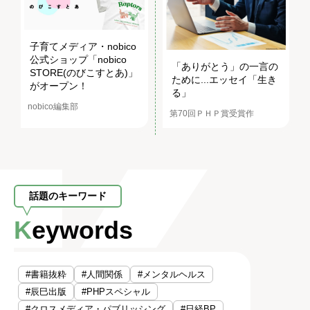
子育てメディア・nobico
公式ショップ「nobico
「ありがとう」の一言の
STORE(のびこすとあ)」
ために...エッセイ「生き
がオープン！
る」
nobico編集部
第70回ＰＨＰ賞受賞作
話題のキーワード
Keywords
#書籍抜粋
#人間関係
#メンタルヘルス
#辰巳出版
#PHPスペシャル
#クロスメディア・パブリッシング
#日経BP