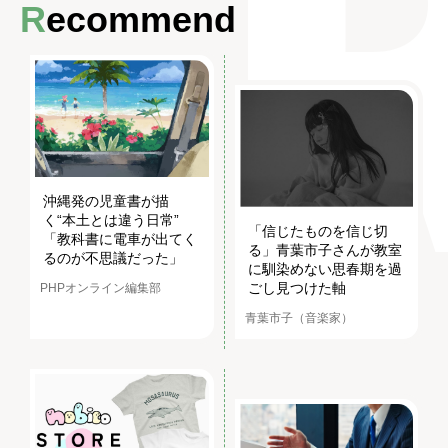
Recommend
沖縄発の児童書が描
く“本土とは違う日常”
「信じたものを信じ切
「教科書に電車が出てく
る」青葉市子さんが教室
るのが不思議だった」
に馴染めない思春期を過
ごし見つけた軸
PHPオンライン編集部
青葉市子（音楽家）