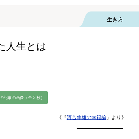
生き方
た人生とは
の記事の画像（全 3 枚）
《『
河合隼雄の幸福論
』より》