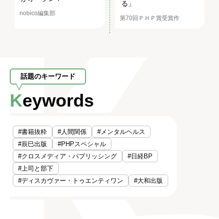
る」
nobico編集部
第70回ＰＨＰ賞受賞作
話題のキーワード
Keywords
#書籍抜粋
#人間関係
#メンタルヘルス
#辰巳出版
#PHPスペシャル
#クロスメディア・パブリッシング
#日経BP
#上司と部下
#ディスカヴァー・トゥエンティワン
#大和出版