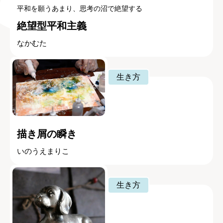
平和を願うあまり、思考の沼で絶望する
絶望型平和主義
なかむた
生き方
描き屑の瞬き
いのうえまりこ
生き方