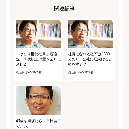
関連記事
「ゆとり世代社員」最強
社長になれる確率は1500
説 30代以上は置き去りに
分の1！ 会社に居続けると
される
損をする？
成毛眞（HONZ代表）
成毛眞（HONZ代表）
40歳を過ぎたら、三日坊主
でいい。