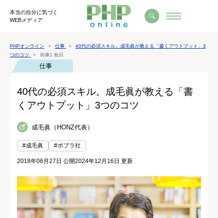
本当の自分に気づく
WEBメディア
PHPオンライン
仕事
40代の必須スキル。成毛眞が教える「書くアウトプット」3
つのコツ
画像1 枚目
仕事
40代の必須スキル。成毛眞が教える「書
くアウトプット」3つのコツ
成毛眞（HONZ代表）
#成毛眞
#ポプラ社
2018年06月27日 公開
2024年12月16日 更新