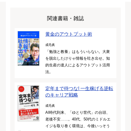
関連書籍・雑誌
黄金のアウトプット術
成毛眞
「勉強と教養」はもういらない。大衆
を脱出したけりゃ情報を吐き出せ。知
的生産の達人によるアウトプット活用
法。
定年まで待つな! 一生稼げる逆転
のキャリア戦略
成毛眞
AI時代到来、「ゆとり世代」の台頭、
老後不安……。40代、50代のミドルエ
イジを取り巻く環境は、今後いっそう