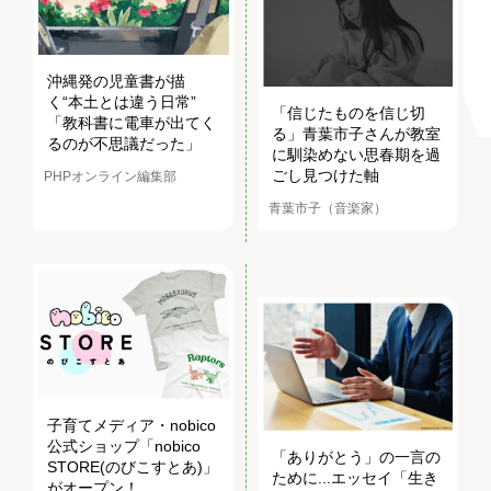
沖縄発の児童書が描
く“本土とは違う日常”
「信じたものを信じ切
「教科書に電車が出てく
る」青葉市子さんが教室
るのが不思議だった」
に馴染めない思春期を過
ごし見つけた軸
PHPオンライン編集部
青葉市子（音楽家）
子育てメディア・nobico
公式ショップ「nobico
「ありがとう」の一言の
STORE(のびこすとあ)」
ために...エッセイ「生き
がオープン！