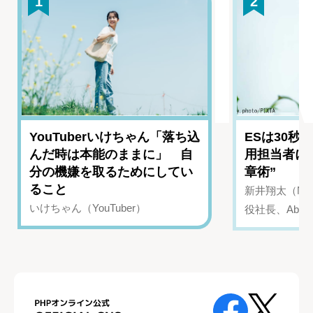
1
2
YouTuberいけちゃん「落ち込
ESは30秒
んだ時は本能のままに」 自
用担当者に
分の機嫌を取るためにしてい
章術”
ること
新井翔太（NIN
いけちゃん（YouTuber）
役社長、Abui