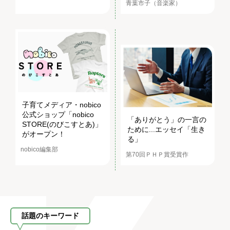
青葉市子（音楽家）
子育てメディア・nobico
公式ショップ「nobico
「ありがとう」の一言の
STORE(のびこすとあ)」
ために...エッセイ「生き
がオープン！
る」
nobico編集部
第70回ＰＨＰ賞受賞作
話題のキーワード