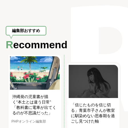
編集部おすすめ
Recommend
沖縄発の児童書が描
く“本土とは違う日常”
「信じたものを信じ切
「教科書に電車が出てく
る」青葉市子さんが教室
るのが不思議だった」
に馴染めない思春期を過
ごし見つけた軸
PHPオンライン編集部