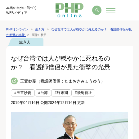
本当の自分に気づく
WEBメディア
PHPオンライン
生き方
なぜ台湾では人が穏やかに死ねるのか？ 看護師僧侶が見
た衝撃の光景
画像1 枚目
生き方
なぜ台湾では人が穏やかに死ねるの
か？ 看護師僧侶が見た衝撃の光景
玉置妙憂（看護師僧侶：たまおきみょうゆう）
#玉置妙憂
#台湾
#終末期
#飛鳥新社
2019年04月16日 公開
2024年12月16日 更新