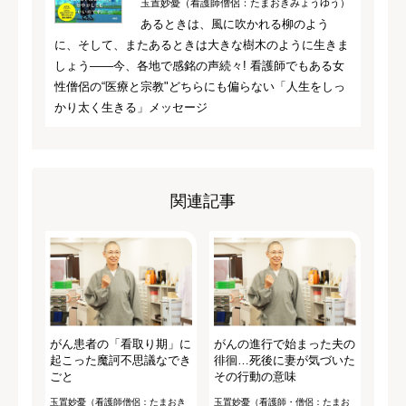
玉置妙憂（看護師僧侶：たまおきみょうゆう）
あるときは、風に吹かれる柳のよう
に、そして、またあるときは大きな樹木のように生きま
しょう――今、各地で感銘の声続々! 看護師でもある女
性僧侶の“医療と宗教"どちらにも偏らない「人生をしっ
かり太く生きる」メッセージ
関連記事
がん患者の「看取り期」に
がんの進行で始まった夫の
起こった魔訶不思議なでき
徘徊…死後に妻が気づいた
ごと
その行動の意味
玉置妙憂（看護師僧侶：たまおき
玉置妙憂（看護師・僧侶：たまお