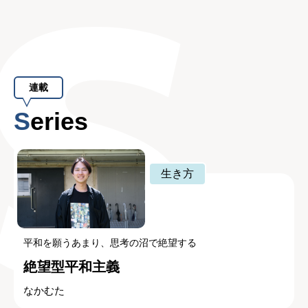
連載
Series
生き方
平和を願うあまり、思考の沼で絶望する
絶望型平和主義
なかむた