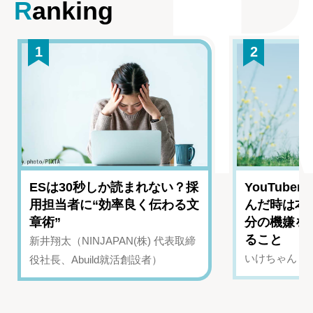
Ranking
1
2
ESは30秒しか読まれない？採
YouTub
用担当者に“効率良く伝わる文
んだ時は本
章術”
分の機嫌を
ること
新井翔太（NINJAPAN(株) 代表取締
いけちゃん（Yo
役社長、Abuild就活創設者）