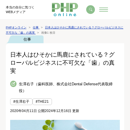
本当の自分に気づく
WEBメディア
PHPオンライン
仕事
日本人はひそかに馬鹿にされている？グローバルビジネスに
不可欠な「歯」の真実
画像1 枚目
仕事
日本人はひそかに馬鹿にされている？グ
ローバルビジネスに不可欠な「歯」の真
実
生澤右子（歯科医師、株式会社Dental Defense代表取締
役）
#生澤右子
#THE21
2020年04月11日 公開
2024年12月16日 更新