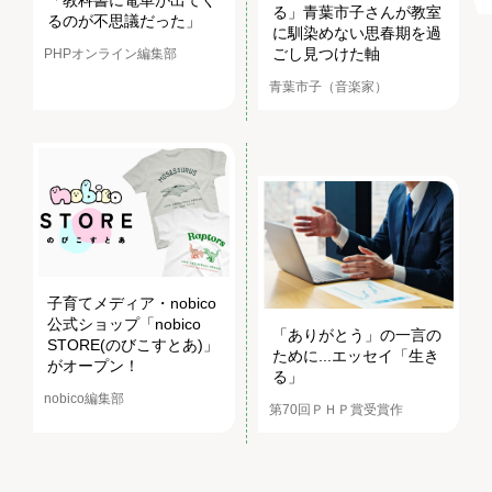
「教科書に電車が出てく
る」青葉市子さんが教室
るのが不思議だった」
に馴染めない思春期を過
ごし見つけた軸
PHPオンライン編集部
青葉市子（音楽家）
子育てメディア・nobico
公式ショップ「nobico
「ありがとう」の一言の
STORE(のびこすとあ)」
ために...エッセイ「生き
がオープン！
る」
nobico編集部
第70回ＰＨＰ賞受賞作