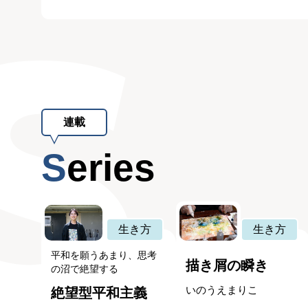
連載
Series
生き方
生き方
平和を願うあまり、思考
描き屑の瞬き
の沼で絶望する
いのうえまりこ
絶望型平和主義