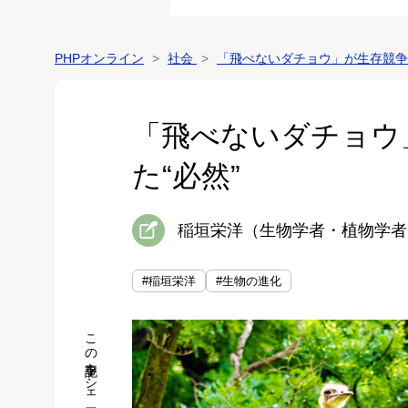
PHPオンライン
社会
「飛べないダチョウ」が生存競争
「飛べないダチョウ
た“必然”
稲垣栄洋（生物学者・植物学者
#稲垣栄洋
#生物の進化
この記事をシェア