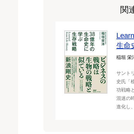
関
Lear
生命
稲垣 栄
サント
史氏「
功戦略
混迷の
進化し