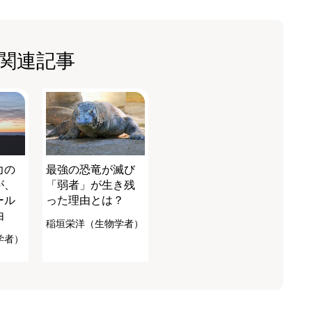
関連記事
力の
最強の恐竜が滅び
が、
「弱者」が生き残
ール
った理由とは？
由
稲垣栄洋（生物学者）
学者）