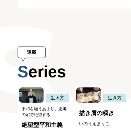
連載
Series
生き方
生き方
平和を願うあまり、思考
描き屑の瞬き
の沼で絶望する
いのうえまりこ
絶望型平和主義