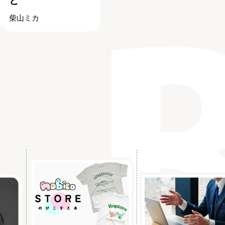
と
柴山ミカ