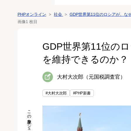
PHPオンライン
社会
GDP世界第11位のロシアが、
画像1 枚目
GDP世界第11位の
を維持できるのか？
大村大次郎（元国税調査官）
#大村大次郎
#PHP新書
この記事をシェア