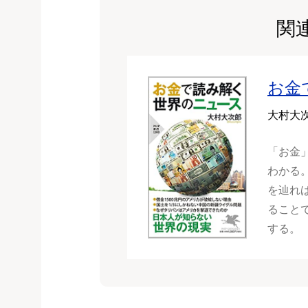
関
お金
大村大
「お金
わかる
を辿れ
ること
する。