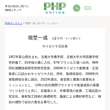
本当の自分に気づく
WEBメディア
PHPオンライン
» 堀埜一成（ほりの・いっせい）
堀埜一成
（ほりの・いっせい）
サイゼリヤ元社長
1957年富山県生まれ。京都大学農学部、京都大学大学院農学研
究科修了。81年味の素に入社。87年ブラジル工場へ出向。98年
同社発酵技術研究所研究室長。2000年サイゼリヤ創業者・正垣
泰彦に口説かれサイゼリヤ入社。同年、取締役就任。2009年代
表取締役社長に就任。2022年退任。食堂業と農業の産業化を
ミッションとし、 13年の在任期間でサイゼリヤ急速成長の基盤
づくりを行うと共に、店舗省エネ、作業環境の改善、工場品質の
安定化、食材加工技術の基礎研究、脳波による嗜好研究など、独
自の感性で会社の進化を牽引した。