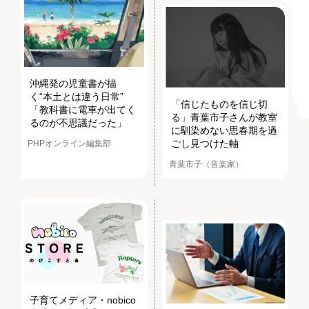
沖縄発の児童書が描
く“本土とは違う日常”
「信じたものを信じ切
「教科書に電車が出てく
る」青葉市子さんが教室
るのが不思議だった」
に馴染めない思春期を過
ごし見つけた軸
PHPオンライン編集部
青葉市子（音楽家）
子育てメディア・nobico