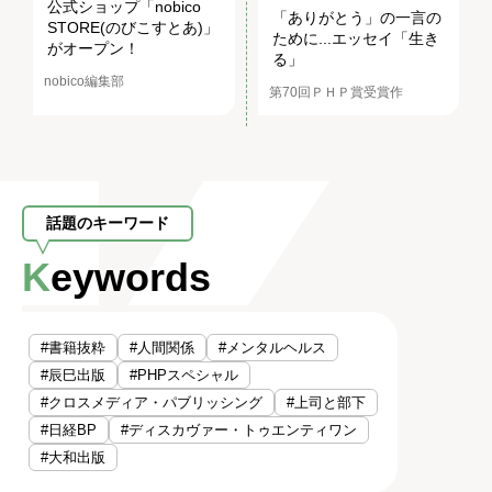
公式ショップ「nobico
「ありがとう」の一言の
STORE(のびこすとあ)」
ために...エッセイ「生き
がオープン！
る」
nobico編集部
第70回ＰＨＰ賞受賞作
話題のキーワード
Keywords
#書籍抜粋
#人間関係
#メンタルヘルス
#辰巳出版
#PHPスペシャル
#クロスメディア・パブリッシング
#上司と部下
#日経BP
#ディスカヴァー・トゥエンティワン
#大和出版