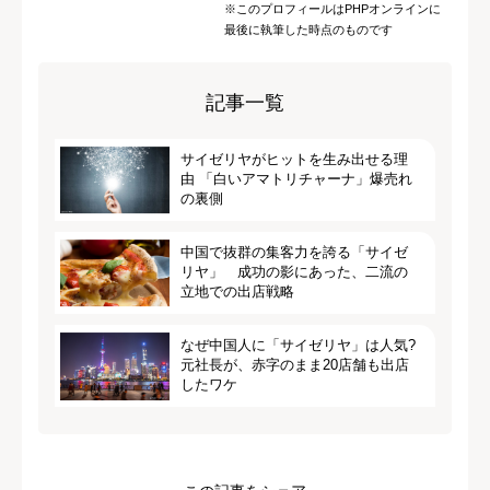
※このプロフィールはPHPオンラインに
最後に執筆した時点のものです
記事一覧
サイゼリヤがヒットを生み出せる理
由 「白いアマトリチャーナ」爆売れ
の裏側
中国で抜群の集客力を誇る「サイゼ
リヤ」 成功の影にあった、二流の
立地での出店戦略
なぜ中国人に「サイゼリヤ」は人気?
元社長が、赤字のまま20店舗も出店
したワケ