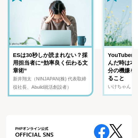
ESは30秒しか読まれない？採
YouTub
用担当者に“効率良く伝わる文
んだ時は本
章術”
分の機嫌を
ること
新井翔太（NINJAPAN(株) 代表取締
いけちゃん（Yo
役社長、Abuild就活創設者）