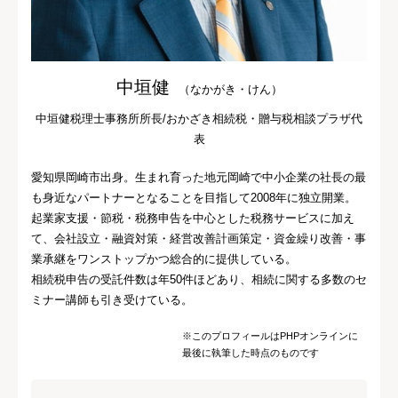
中垣健
（なかがき・けん）
中垣健税理士事務所所長/おかざき相続税・贈与税相談プラザ代
表
愛知県岡崎市出身。生まれ育った地元岡崎で中小企業の社長の最
も身近なパートナーとなることを目指して2008年に独立開業。
起業家支援・節税・税務申告を中心とした税務サービスに加え
て、会社設立・融資対策・経営改善計画策定・資金繰り改善・事
業承継をワンストップかつ総合的に提供している。
相続税申告の受託件数は年50件ほどあり、相続に関する多数のセ
ミナー講師も引き受けている。
※このプロフィールはPHPオンラインに
最後に執筆した時点のものです