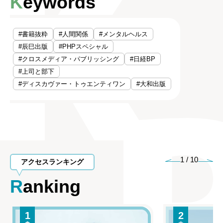
Keywords
#書籍抜粋
#人間関係
#メンタルヘルス
#辰巳出版
#PHPスペシャル
#クロスメディア・パブリッシング
#日経BP
#上司と部下
#ディスカヴァー・トゥエンティワン
#大和出版
1
/
10
アクセスランキング
Ranking
1
2