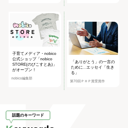
子育てメディア・nobico
公式ショップ「nobico
「ありがとう」の一言の
STORE(のびこすとあ)」
ために...エッセイ「生き
がオープン！
る」
nobico編集部
第70回ＰＨＰ賞受賞作
話題のキーワード