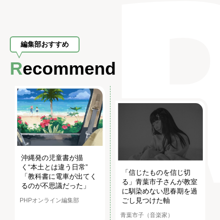
編集部おすすめ
Recommend
沖縄発の児童書が描
く“本土とは違う日常”
「信じたものを信じ切
「教科書に電車が出てく
る」青葉市子さんが教室
るのが不思議だった」
に馴染めない思春期を過
ごし見つけた軸
PHPオンライン編集部
青葉市子（音楽家）