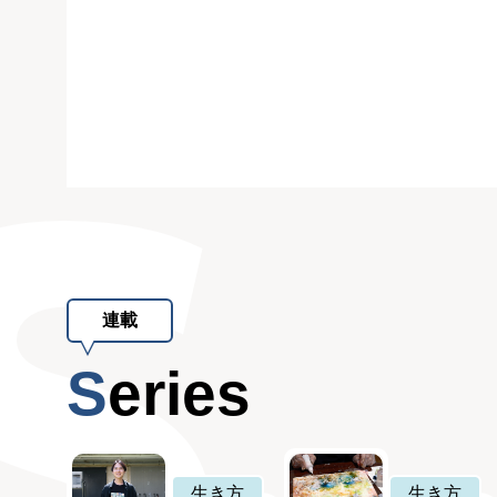
連載
Series
生き方
生き方