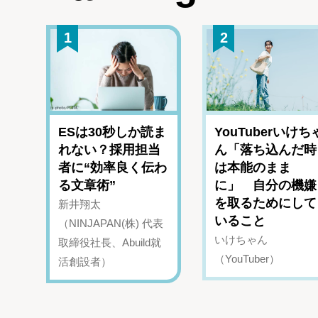
1
2
ESは30秒しか読ま
YouTuberいけち
れない？採用担当
ん「落ち込んだ時
者に“効率良く伝わ
は本能のまま
る文章術”
に」 自分の機嫌
を取るためにして
新井翔太
いること
（NINJAPAN(株) 代表
いけちゃん
取締役社長、Abuild就
（YouTuber）
活創設者）