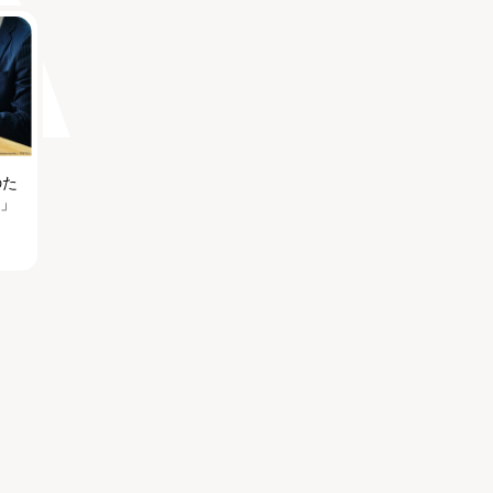
のた
る」