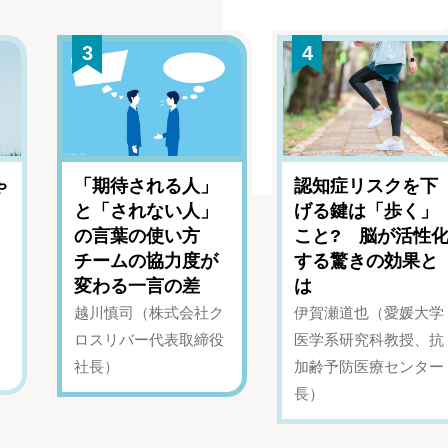
3
4
ゃ
「期待される人」
認知症リスクを下
と「されない人」
げる鍵は「歩く」
の言葉の使い方
こと? 脳が活性
チームの協力度が
する驚きの効果と
変わる一言の差
は
越川慎司（株式会社ク
伊賀瀬道也（愛媛大学
ロスリバー代表取締役
医学系研究科教授、抗
社長）
加齢予防医療センター
長）