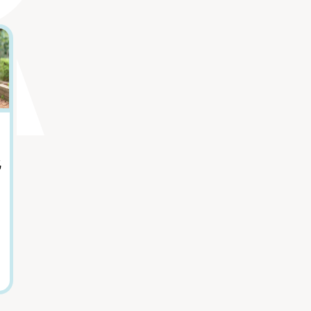
5
6
｢体臭｣で性格がわ
「親をただ悪く描
かる？ 心理学者が
きたくなかった」
化
教える自分でも気
『虐幸のくるちゃ
づけない特徴
ん』作者が語る、
母親を悪人にしな
内藤誼人（心理学者）
かった理由
木陰ひな田(漫画家)