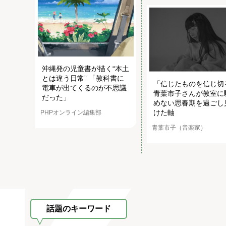
沖縄発の児童書が描く“本土
とは違う日常” 「教科書に
「信じたものを信じ切
電車が出てくるのが不思議
青葉市子さんが教室に
だった」
めない思春期を過ごし
けた軸
PHPオンライン編集部
青葉市子（音楽家）
話題のキーワード