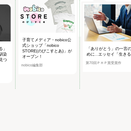
子育てメディア・nobico公
式ショップ「nobico
る」
「ありがとう」の一言
STORE(のびこすとあ)」が
馴染
めに...エッセイ「生き
オープン！
見つ
第70回ＰＨＰ賞受賞作
nobico編集部