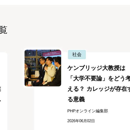
覧
社会
ケンブリッジ大教授は
「大学不要論」をどう
業
える？ カレッジが存在
.
る意義
PHPオンライン編集部
2026年06月02日