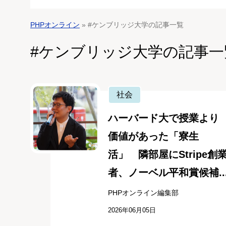
PHPオンライン
» #ケンブリッジ大学の記事一覧
#ケンブリッジ大学の記事一
社会
ハーバード大で授業より
価値があった「寮生
活」 隣部屋にStripe創
者、ノーベル平和賞候補..
PHPオンライン編集部
2026年06月05日