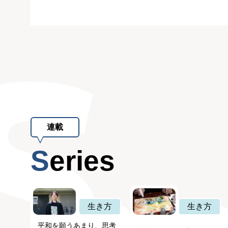
連載
Series
生き方
生き方
平和を願うあまり、思考