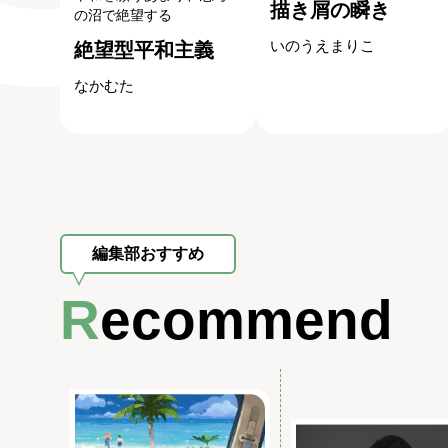
描き屑の瞬き
の沼で絶望する
いのうえまりこ
絶望型平和主義
なかむた
編集部おすすめ
Recommend