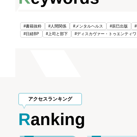
#書籍抜粋
#人間関係
#メンタルヘルス
#辰巳出版
#日経BP
#上司と部下
#ディスカヴァー・トゥエンティワ
アクセスランキング
Ranking