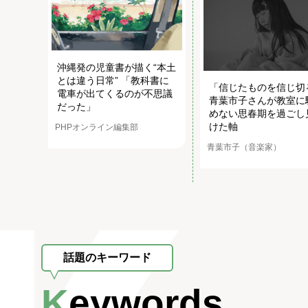
沖縄発の児童書が描く“本土
とは違う日常” 「教科書に
「信じたものを信じ切
電車が出てくるのが不思議
青葉市子さんが教室に
だった」
めない思春期を過ごし
けた軸
PHPオンライン編集部
青葉市子（音楽家）
話題のキーワード
Keywords