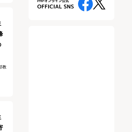
生
峰
の
部教
生
寄