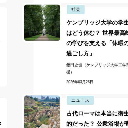
社会
ケンブリッジ大学の学
はどう休む？ 世界最高
の学びを支える「休暇
過ごし方」
飯田史也（ケンブリッジ大学工学
授）
2026年03月26日
ニュース
古代ローマは本当に衛
学
的だった？ 公衆浴場が