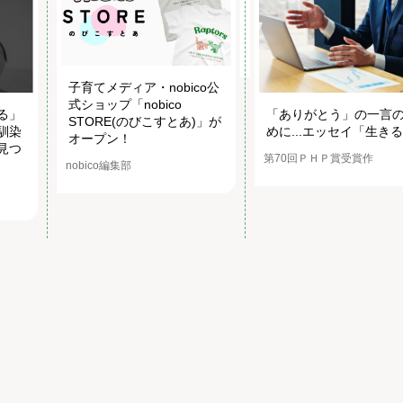
子育てメディア・nobico公
式ショップ「nobico
る」
「ありがとう」の一言
STORE(のびこすとあ)」が
馴染
めに...エッセイ「生き
オープン！
見つ
第70回ＰＨＰ賞受賞作
nobico編集部