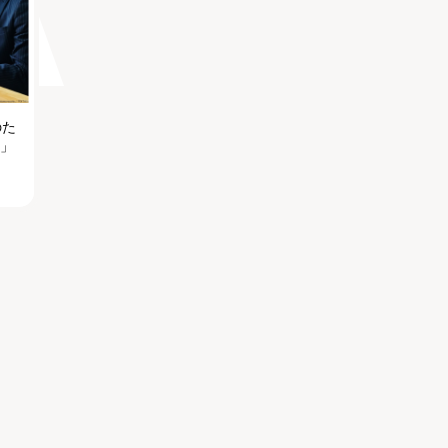
のた
る」