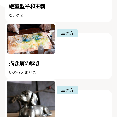
絶望型平和主義
なかむた
生き方
描き屑の瞬き
いのうえまりこ
生き方