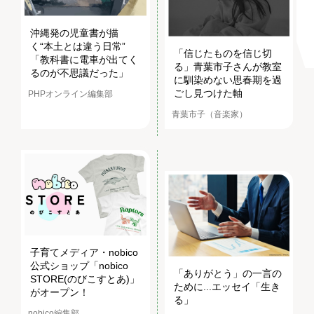
沖縄発の児童書が描
く“本土とは違う日常”
「信じたものを信じ切
「教科書に電車が出てく
る」青葉市子さんが教室
るのが不思議だった」
に馴染めない思春期を過
ごし見つけた軸
PHPオンライン編集部
青葉市子（音楽家）
子育てメディア・nobico
公式ショップ「nobico
「ありがとう」の一言の
STORE(のびこすとあ)」
ために...エッセイ「生き
がオープン！
る」
nobico編集部