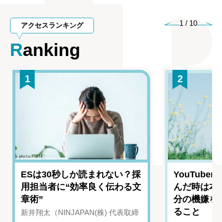
1
/
10
アクセスランキング
Ranking
1
2
ESは30秒しか読まれない？採
YouTub
用担当者に“効率良く伝わる文
んだ時は本
章術”
分の機嫌を
ること
新井翔太（NINJAPAN(株) 代表取締