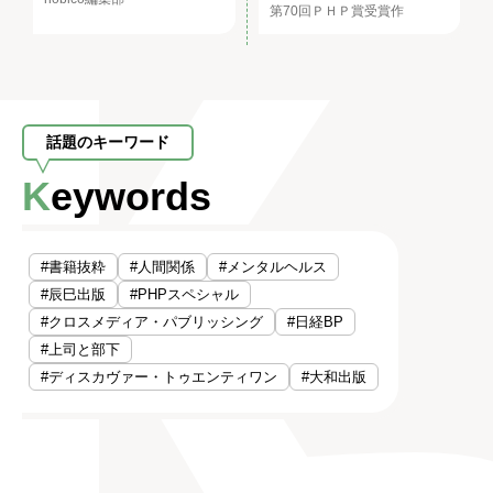
第70回ＰＨＰ賞受賞作
話題のキーワード
Keywords
#書籍抜粋
#人間関係
#メンタルヘルス
#辰巳出版
#PHPスペシャル
#クロスメディア・パブリッシング
#日経BP
#上司と部下
#ディスカヴァー・トゥエンティワン
#大和出版