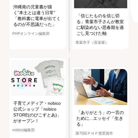
沖縄発の児童書が描
く“本土とは違う日常”
「信じたものを信じ切
「教科書に電車が出てく
る」青葉市子さんが教室
るのが不思議だった」
に馴染めない思春期を過
ごし見つけた軸
PHPオンライン編集部
青葉市子（音楽家）
子育てメディア・nobico
公式ショップ「nobico
「ありがとう」の一言の
STORE(のびこすとあ)」
ために...エッセイ「生き
がオープン！
る」
nobico編集部
第70回ＰＨＰ賞受賞作