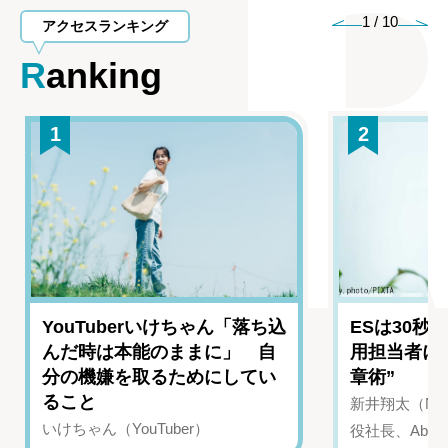
1
/
10
アクセスランキング
Ranking
1
2
YouTuberいけちゃん「落ち込
ESは30秒
んだ時は本能のままに」 自
用担当者に
分の機嫌を取るためにしてい
章術”
ること
新井翔太（NIN
いけちゃん（YouTuber）
役社長、Abui