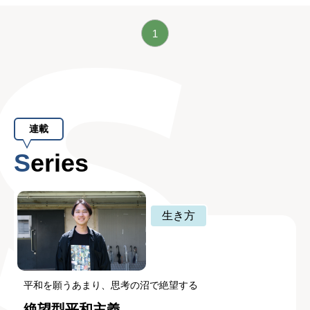
1
連載
Series
生き方
平和を願うあまり、思考の沼で絶望する
絶望型平和主義