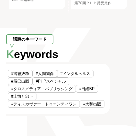
第70回ＰＨＰ賞受賞作
話題のキーワード
Keywords
#書籍抜粋
#人間関係
#メンタルヘルス
#辰巳出版
#PHPスペシャル
#クロスメディア・パブリッシング
#日経BP
#上司と部下
#ディスカヴァー・トゥエンティワン
#大和出版