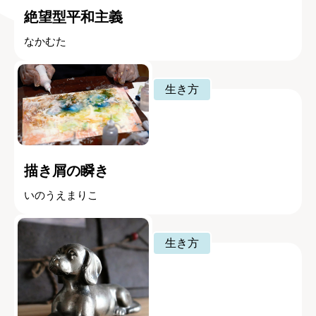
絶望型平和主義
なかむた
生き方
描き屑の瞬き
いのうえまりこ
生き方