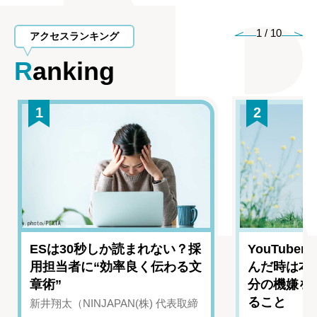
1
/
10
アクセスランキング
Ranking
1
2
ESは30秒しか読まれない？採
YouTub
用担当者に“効率良く伝わる文
んだ時は本
章術”
分の機嫌を
ること
新井翔太（NINJAPAN(株) 代表取締