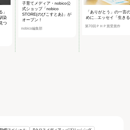
子育てメディア・nobico公
式ショップ「nobico
る」
「ありがとう」の一言
STORE(のびこすとあ)」が
馴染
めに...エッセイ「生き
オープン！
見つ
第70回ＰＨＰ賞受賞作
nobico編集部
#PHPスペシャル
#クロスメディア・パブリッシング