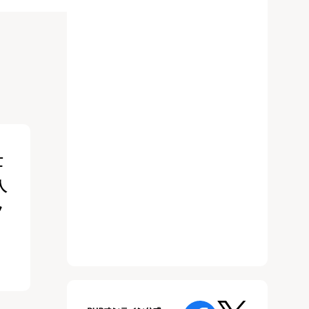
忙
人
ツ