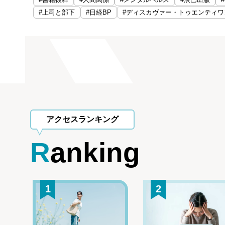
#上司と部下
#日経BP
#ディスカヴァー・トゥエンティワ
アクセスランキング
Ranking
1
2