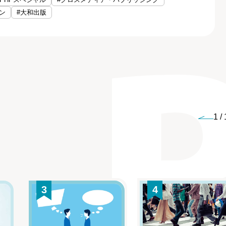
ン
#大和出版
1
/
3
4