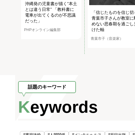
沖縄発の児童書が描く“本土
とは違う日常” 「教科書に
「信じたものを信じ切
電車が出てくるのが不思議
青葉市子さんが教室に
だった」
めない思春期を過ごし
けた軸
PHPオンライン編集部
青葉市子（音楽家）
話題のキーワード
Keywords
#書籍抜粋
#人間関係
#メンタルヘルス
#辰巳出版