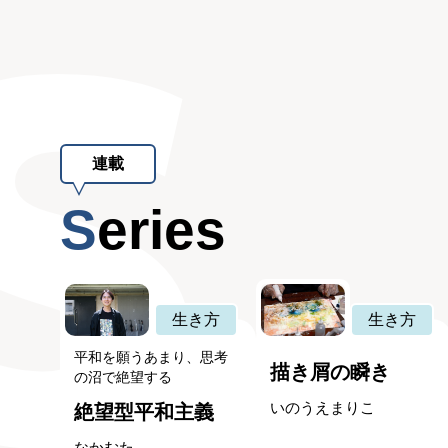
連載
Series
生き方
生き方
平和を願うあまり、思考
描き屑の瞬き
の沼で絶望する
いのうえまりこ
絶望型平和主義
なかむた