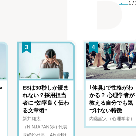
1
/
3
4
ゃ
ESは30秒しか読ま
｢体臭｣で性格がわ
れない？採用担当
かる？ 心理学者が
者に“効率良く伝わ
教える自分でも気
る文章術”
づけない特徴
新井翔太
内藤誼人（心理学者）
（NINJAPAN(株) 代表
取締役社長、Abuild就