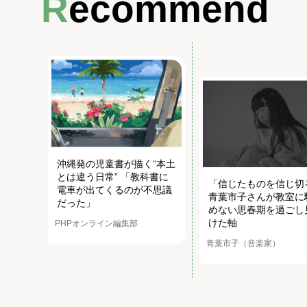
Recommend
沖縄発の児童書が描く“本土
とは違う日常” 「教科書に
「信じたものを信じ切
電車が出てくるのが不思議
青葉市子さんが教室に
だった」
めない思春期を過ごし
けた軸
PHPオンライン編集部
青葉市子（音楽家）