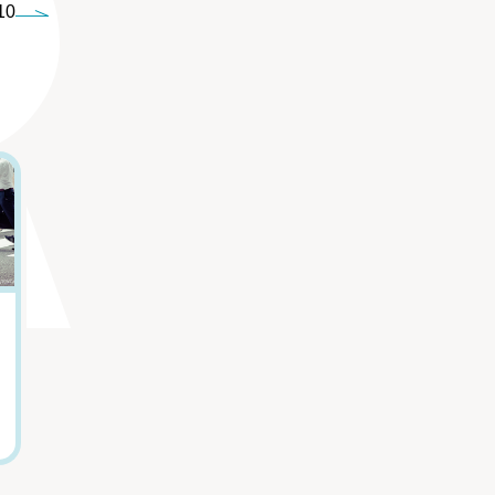
10
5
6
嫌いな上司から逃
人気急増中！ 盛
げたい...「職場の
岡の動物園で見ら
人間関係がつらい
れる「ピューマ親
人」の心を軽くす
子4頭」の微笑まし
る言葉
い日常
田口久人
山本祐子（盛岡市動物
公園ZOOMO飼育係）