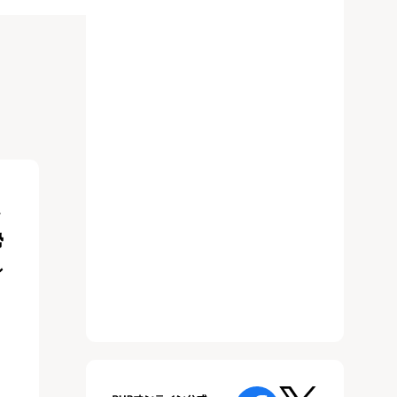
ま
勢
ン