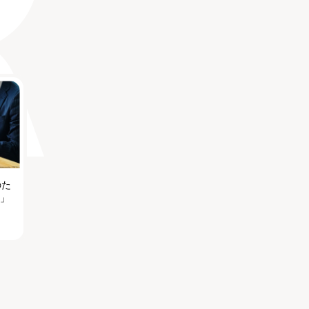
のた
る」