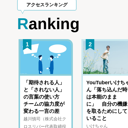
アクセスランキング
Ranking
1
2
「期待される人」
YouTuberいけち
と「されない人」
ん「落ち込んだ時
の言葉の使い方
は本能のまま
チームの協力度が
に」 自分の機嫌
変わる一言の差
を取るためにして
いること
越川慎司（株式会社ク
いけちゃん
ロスリバー代表取締役