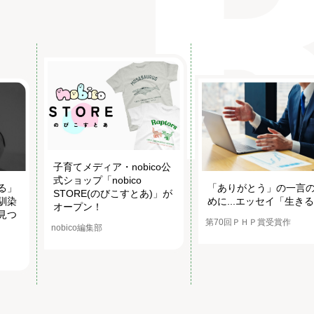
子育てメディア・nobico公
式ショップ「nobico
る」
「ありがとう」の一言
STORE(のびこすとあ)」が
馴染
めに...エッセイ「生き
オープン！
見つ
第70回ＰＨＰ賞受賞作
nobico編集部