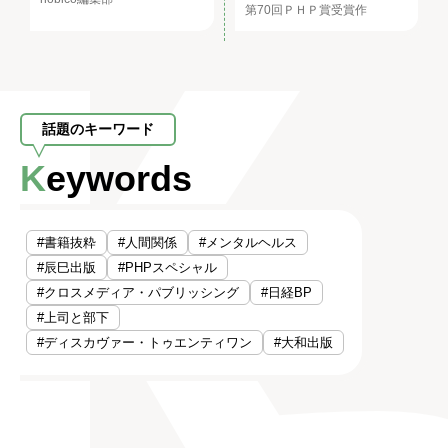
第70回ＰＨＰ賞受賞作
話題のキーワード
Keywords
#書籍抜粋
#人間関係
#メンタルヘルス
#辰巳出版
#PHPスペシャル
#クロスメディア・パブリッシング
#日経BP
#上司と部下
#ディスカヴァー・トゥエンティワン
#大和出版