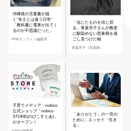
沖縄発の児童書が描
く“本土とは違う日常”
「信じたものを信じ切
「教科書に電車が出てく
る」青葉市子さんが教室
るのが不思議だった」
に馴染めない思春期を過
ごし見つけた軸
PHPオンライン編集部
青葉市子（音楽家）
子育てメディア・nobico
公式ショップ「nobico
「ありがとう」の一言の
STORE(のびこすとあ)」
ために...エッセイ「生き
がオープン！
る」
nobico編集部