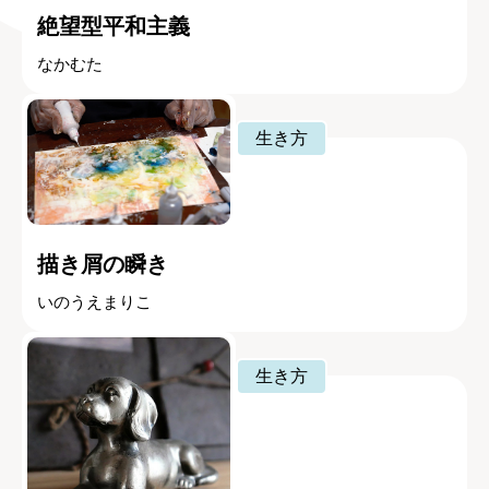
絶望型平和主義
なかむた
生き方
描き屑の瞬き
いのうえまりこ
生き方