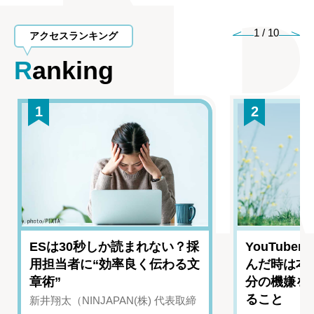
1
/
10
アクセスランキング
Ranking
1
2
ESは30秒しか読まれない？採
YouTub
用担当者に“効率良く伝わる文
んだ時は本
章術”
分の機嫌を
ること
新井翔太（NINJAPAN(株) 代表取締