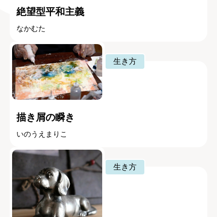
絶望型平和主義
なかむた
生き方
描き屑の瞬き
いのうえまりこ
生き方