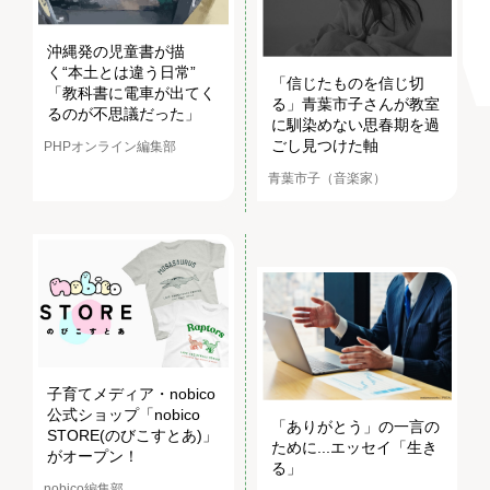
沖縄発の児童書が描
く“本土とは違う日常”
「信じたものを信じ切
「教科書に電車が出てく
る」青葉市子さんが教室
るのが不思議だった」
に馴染めない思春期を過
ごし見つけた軸
PHPオンライン編集部
青葉市子（音楽家）
子育てメディア・nobico
公式ショップ「nobico
「ありがとう」の一言の
STORE(のびこすとあ)」
ために...エッセイ「生き
がオープン！
る」
nobico編集部