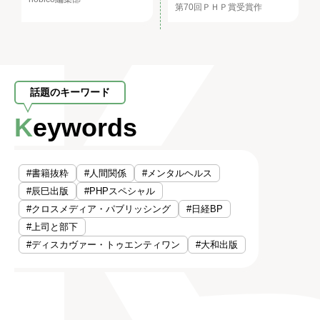
第70回ＰＨＰ賞受賞作
話題のキーワード
Keywords
#書籍抜粋
#人間関係
#メンタルヘルス
#辰巳出版
#PHPスペシャル
#クロスメディア・パブリッシング
#日経BP
#上司と部下
#ディスカヴァー・トゥエンティワン
#大和出版