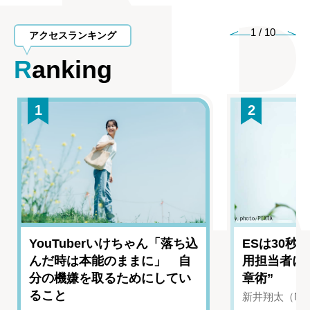
1
/
10
アクセスランキング
Ranking
1
2
YouTuberいけちゃん「落ち込
ESは30秒
んだ時は本能のままに」 自
用担当者に
分の機嫌を取るためにしてい
章術”
ること
新井翔太（NIN