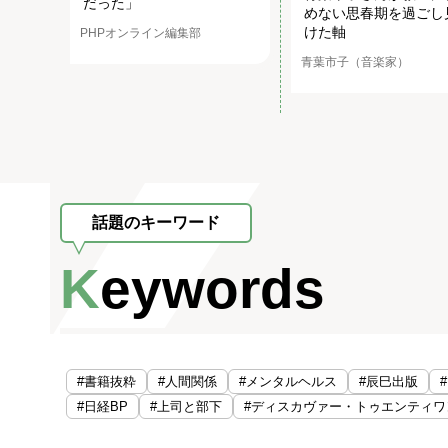
だった」
めない思春期を過ごし
けた軸
PHPオンライン編集部
青葉市子（音楽家）
話題のキーワード
Keywords
#書籍抜粋
#人間関係
#メンタルヘルス
#辰巳出版
#日経BP
#上司と部下
#ディスカヴァー・トゥエンティワ