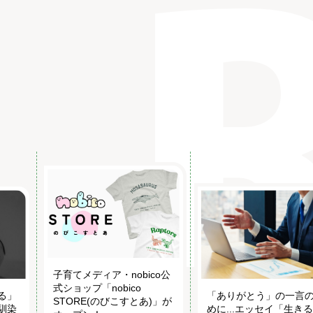
子育てメディア・nobico公
式ショップ「nobico
る」
「ありがとう」の一言
STORE(のびこすとあ)」が
馴染
めに...エッセイ「生き