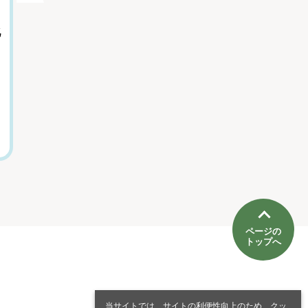
かる？ 心理学者が
きたくなかった」
化
教える自分でも気
『虐幸のくるちゃ
づけない特徴
ん』作者が語る、
母親を悪人にしな
内藤誼人（心理学者）
かった理由
木陰ひな田(漫画家)
ページの
トップへ
当サイトでは、サイトの利便性向上のため、クッ