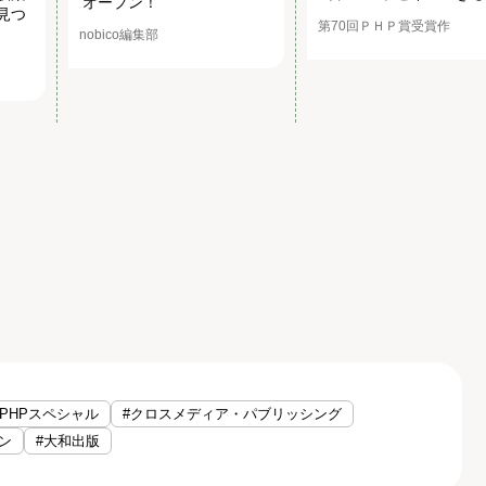
オープン！
見つ
第70回ＰＨＰ賞受賞作
nobico編集部
#PHPスペシャル
#クロスメディア・パブリッシング
ン
#大和出版