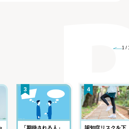
1
/
3
4
ゃ
「期待される人」
認知症リスクを下