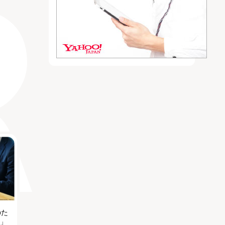
のた
る」