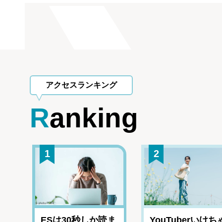
アクセスランキング
Ranking
1
2
ESは30秒しか読ま
YouTuberいけち