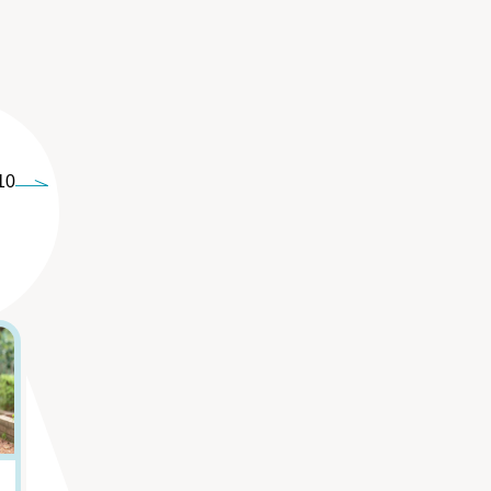
10
5
6
｢体臭｣で性格がわ
「親をただ悪く描