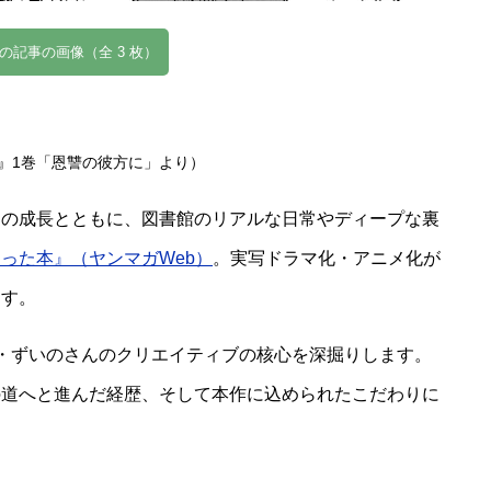
の記事の画像（全 3 枚）
本』1巻「恩讐の彼方に」より）
んの成長とともに、図書館のリアルな日常やディープな裏
った本』（ヤンマガWeb）
。実写ドラマ化・アニメ化が
ます。
・ずいのさんのクリエイティブの核心を深掘りします。
の道へと進んだ経歴、そして本作に込められたこだわりに