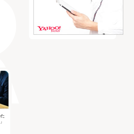
のた
る」