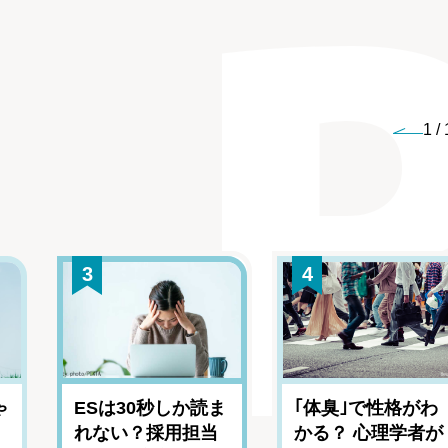
1
/
3
4
ゃ
ESは30秒しか読ま
｢体臭｣で性格がわ
れない？採用担当
かる？ 心理学者が