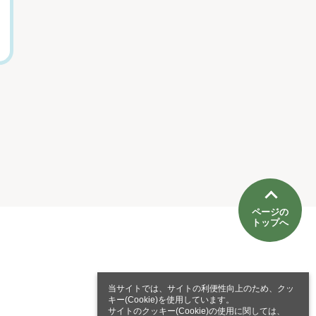
人間関係がつらい
れる「ピューマ親
人」の心を軽くす
子4頭」の微笑まし
る言葉
い日常
田口久人
山本祐子（盛岡市動物
公園ZOOMO飼育係）
ページの
トップへ
当サイトでは、サイトの利便性向上のため、クッ
キー(Cookie)を使用しています。
サイトのクッキー(Cookie)の使用に関しては、