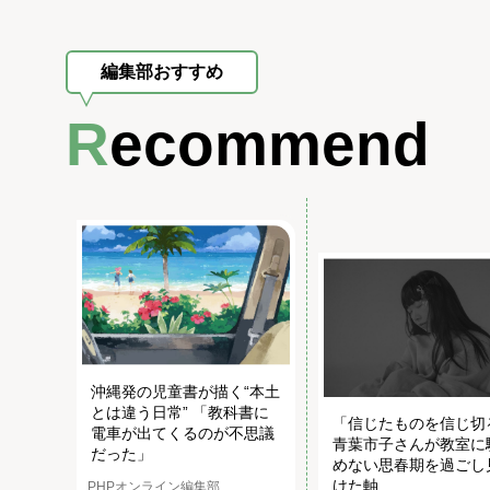
編集部おすすめ
Recommend
沖縄発の児童書が描く“本土
とは違う日常” 「教科書に
「信じたものを信じ切
電車が出てくるのが不思議
青葉市子さんが教室に
だった」
めない思春期を過ごし
けた軸
PHPオンライン編集部