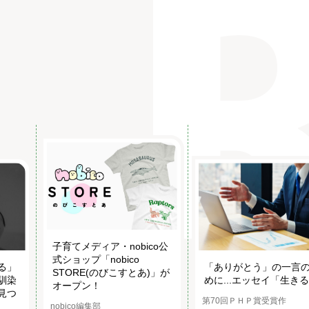
子育てメディア・nobico公
式ショップ「nobico
る」
「ありがとう」の一言
STORE(のびこすとあ)」が
馴染
めに...エッセイ「生き
オープン！
見つ
第70回ＰＨＰ賞受賞作
nobico編集部