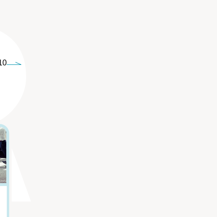
10
5
6
嫌いな上司から逃
人気急増中！ 盛
げたい...「職場の
岡の動物園で見ら