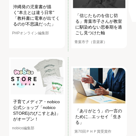
沖縄発の児童書が描
く“本土とは違う日常”
「信じたものを信じ切
「教科書に電車が出てく
る」青葉市子さんが教室
るのが不思議だった」
に馴染めない思春期を過
ごし見つけた軸
PHPオンライン編集部
青葉市子（音楽家）
子育てメディア・nobico
公式ショップ「nobico
「ありがとう」の一言の
STORE(のびこすとあ)」
ために...エッセイ「生き
がオープン！
る」
nobico編集部
第70回ＰＨＰ賞受賞作