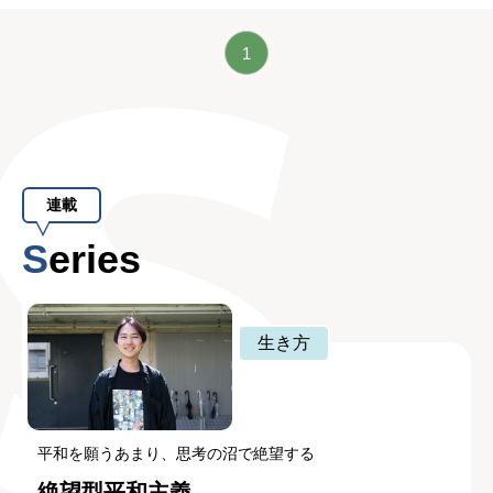
1
連載
Series
生き方
平和を願うあまり、思考の沼で絶望する
絶望型平和主義