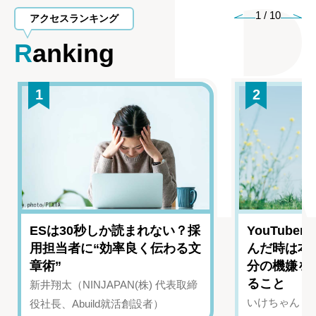
1
/
10
アクセスランキング
Ranking
1
2
ESは30秒しか読まれない？採
YouTub
用担当者に“効率良く伝わる文
んだ時は本
章術”
分の機嫌を
ること
新井翔太（NINJAPAN(株) 代表取締
いけちゃん（Yo
役社長、Abuild就活創設者）