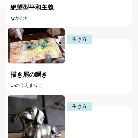
絶望型平和主義
なかむた
生き方
描き屑の瞬き
いのうえまりこ
生き方