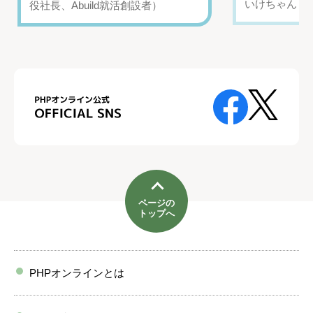
いけちゃん（Yo
役社長、Abuild就活創設者）
ページの
トップへ
PHPオンラインとは