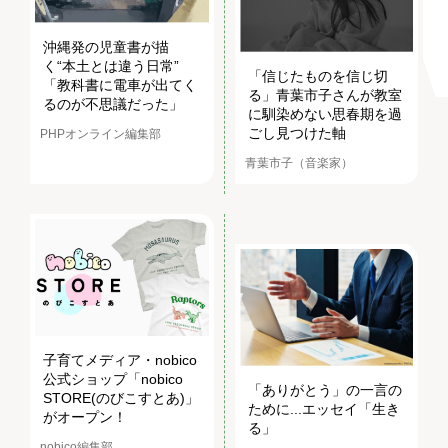
沖縄発の児童書が描
く“本土とは違う日常”
「信じたものを信じ切
「教科書に電車が出てく
る」青葉市子さんが教室
るのが不思議だった」
に馴染めない思春期を過
ごし見つけた軸
PHPオンライン編集部
青葉市子（音楽家）
子育てメディア・nobico
公式ショップ「nobico
「ありがとう」の一言の
STORE(のびこすとあ)」
ために...エッセイ「生き
がオープン！
る」
nobico編集部