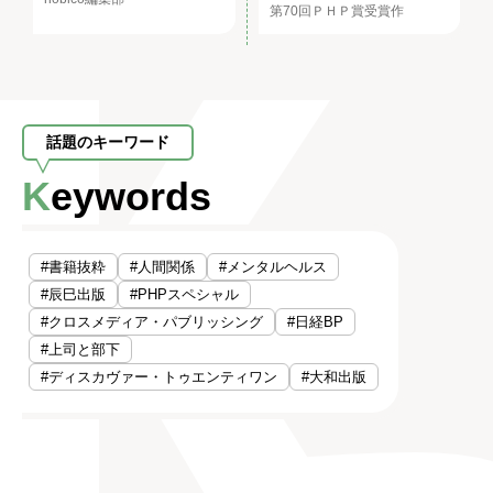
第70回ＰＨＰ賞受賞作
話題のキーワード
Keywords
#書籍抜粋
#人間関係
#メンタルヘルス
#辰巳出版
#PHPスペシャル
#クロスメディア・パブリッシング
#日経BP
#上司と部下
#ディスカヴァー・トゥエンティワン
#大和出版