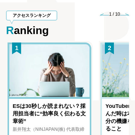
1
/
10
アクセスランキング
Ranking
1
2
ESは30秒しか読まれない？採
YouTub
用担当者に“効率良く伝わる文
んだ時は本
章術”
分の機嫌を
ること
新井翔太（NINJAPAN(株) 代表取締