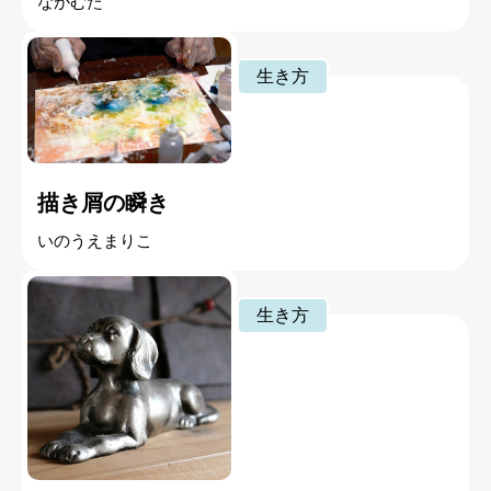
なかむた
生き方
描き屑の瞬き
いのうえまりこ
生き方