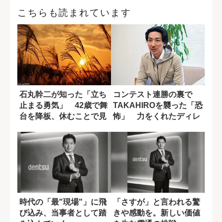
こちらも読まれています
石丸幹二が知った「立ち
コンテスト連勝の裏で
止まる勇気」 42歳で舞
TAKAHIROを襲った「恐
台を降板、休むことで見
怖」 力をくれたディレ
えた新しい景...
クターの言...
時代の「最"現場"」に飛
「さすが」と言われる驚
び込み、当事者として踏
きや感動を。新しい価値