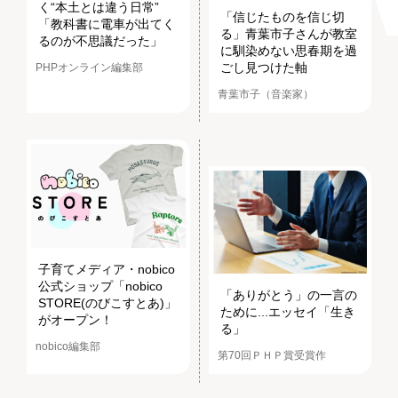
く“本土とは違う日常”
「信じたものを信じ切
「教科書に電車が出てく
る」青葉市子さんが教室
るのが不思議だった」
に馴染めない思春期を過
ごし見つけた軸
PHPオンライン編集部
青葉市子（音楽家）
子育てメディア・nobico
公式ショップ「nobico
「ありがとう」の一言の
STORE(のびこすとあ)」
ために...エッセイ「生き
がオープン！
る」
nobico編集部
第70回ＰＨＰ賞受賞作