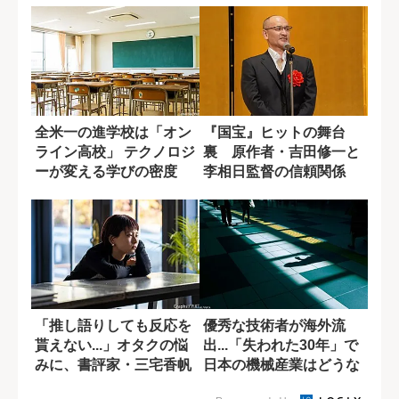
全米一の進学校は「オン
『国宝』ヒットの舞台
ライン高校」 テクノロジ
裏 原作者・吉田修一と
ーが変える学びの密度
李相日監督の信頼関係
【野間出版文化賞受...
「推し語りしても反応を
優秀な技術者が海外流
貰えない...」オタクの悩
出...「失われた30年」で
みに、書評家・三宅香帆
日本の機械産業はどうな
が出す答え...
ったか