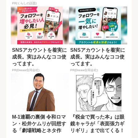
レッスンで高校生50...
PR(くらしの話題)
SNSアカウントを着実に
SNSアカウントを着実に
成長。実はみんなココ使
成長。実はみんなココ使
ってます。
ってます。
PR(Dreaw合同会社)
PR(Dreaw合同会社)
M-1連覇の裏側 令和ロマ
『税金で買った本』は眼
ン・松井ケムリが回想す
鏡キャラが「表面張力ギ
る「劇場戦略とネタ作
リギリ」まで出てくる！
り」 【前編...
原作者のこだ...