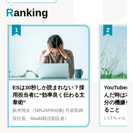
Ranking
1
2
ESは30秒しか読まれない？採
YouTub
用担当者に“効率良く伝わる文
んだ時は本
章術”
分の機嫌を
ること
新井翔太（NINJAPAN(株) 代表取締
いけちゃん（Yo
役社長、Abuild就活創設者）