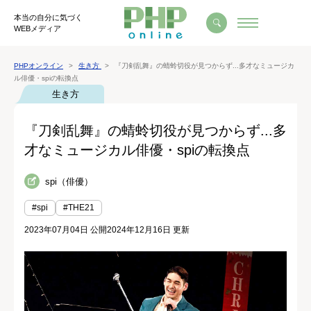
本当の自分に気づく
WEBメディア
PHPオンライン
生き方
『刀剣乱舞』の蜻蛉切役が見つからず...多才なミュージカ
ル俳優・spiの転換点
生き方
『刀剣乱舞』の蜻蛉切役が見つからず...多
才なミュージカル俳優・spiの転換点
spi（俳優）
#spi
#THE21
2023年07月04日 公開
2024年12月16日 更新