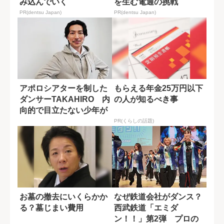
み込んでいく
を生む電通の挑戦
PR(dentsu Japan)
PR(dentsu Japan)
アポロシアターを制した
もらえる年金25万円以下
ダンサーTAKAHIRO 内
の人が知るべき事
向的で目立たない少年が
単身渡米...
PR(くらしの話題)
お墓の撤去にいくらかか
なぜ鉄道会社がダンス？
る？墓じまい費用
西武鉄道「エミダ
ン！！」第2弾 プロの