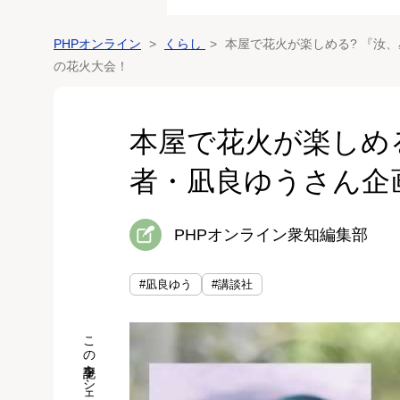
PHPオンライン
くらし
本屋で花火が楽しめる? 『汝
の花火大会！
本屋で花火が楽しめ
者・凪良ゆうさん企
PHPオンライン衆知編集部
#凪良ゆう
#講談社
この記事をシェア