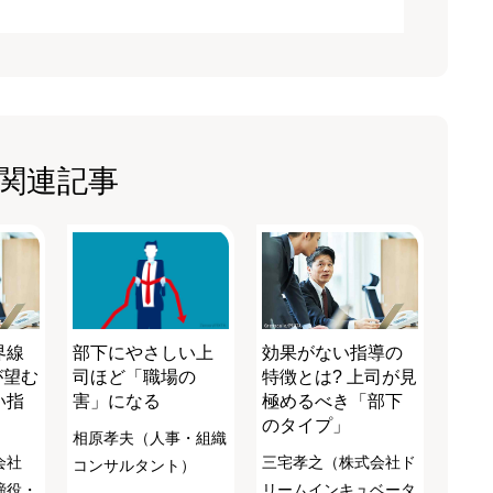
関連記事
界線
部下にやさしい上
効果がない指導の
が望む
司ほど「職場の
特徴とは? 上司が見
い指
害」になる
極めるべき「部下
のタイプ」
相原孝夫（人事・組織
会社
三宅孝之（株式会社ド
コンサルタント）
締役・
リームインキュベータ