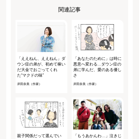
関連記事
「ええねん、ええねん」ダ
「あなたのために」は時に
ウン症の弟が、初めて稼い
悪意へ変わる...ダウン症の
だ大金でおごってくれ
弟に学んだ、愛のある優し
た“マクドの味”
さ
岸田奈美（作家）
岸田奈美（作家）
親子関係だって選んでい
「もうあかんわ…」泣きじ