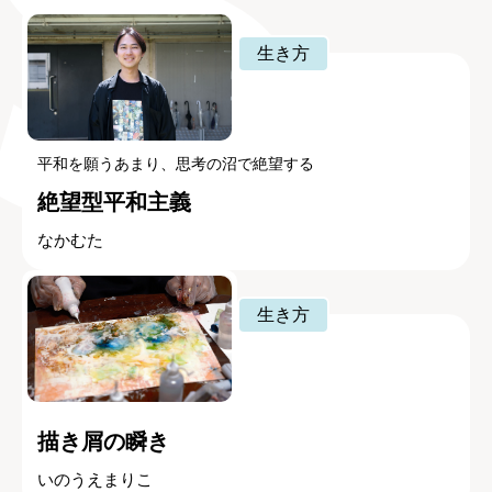
生き方
平和を願うあまり、思考の沼で絶望する
絶望型平和主義
なかむた
生き方
描き屑の瞬き
いのうえまりこ