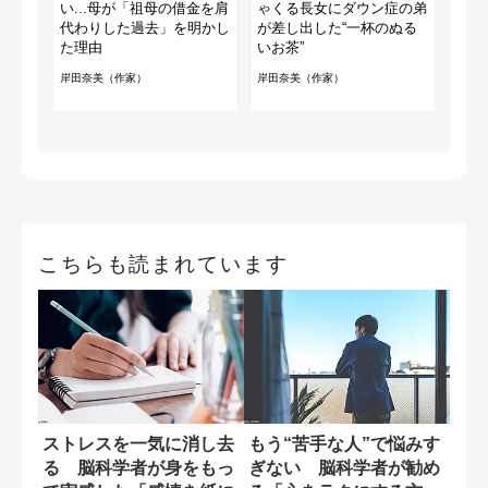
い...母が「祖母の借金を肩
ゃくる長女にダウン症の弟
代わりした過去」を明かし
が差し出した“一杯のぬる
た理由
いお茶”
岸田奈美（作家）
岸田奈美（作家）
こちらも読まれています
ストレスを一気に消し去
もう“苦手な人”で悩みす
る 脳科学者が身をもっ
ぎない 脳科学者が勧め