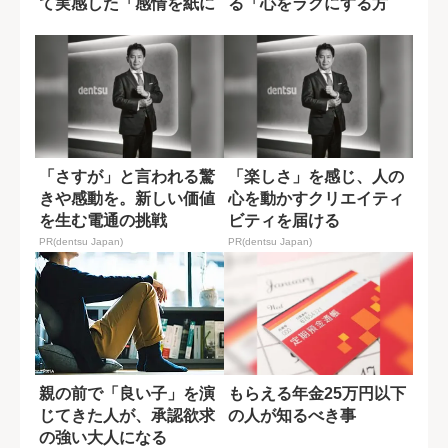
て実感した「感情を紙に
る「心をラクにする方
書ききる」効果
法」
「さすが」と言われる驚
「楽しさ」を感じ、人の
きや感動を。新しい価値
心を動かすクリエイティ
を生む電通の挑戦
ビティを届ける
PR(dentsu Japan)
PR(dentsu Japan)
親の前で「良い子」を演
もらえる年金25万円以下
じてきた人が、承認欲求
の人が知るべき事
の強い大人になる