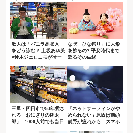
歌人は「バニラ高収入」
なぜ「ひな祭り」に人形
をどう詠む？ 上坂あゆ美
を飾るの? 平安時代まで
×鈴木ジェロニモがオー
遡るその由縁
ルで語った短...
三重・四日市で50年愛さ
「ネットサーフィンがや
れる「おにぎりの桃太
められない」原因は前頭
郎」...1000人前でも当日
前野が疲れかも スマホ
キャン...
依存を防ぐ5つ...