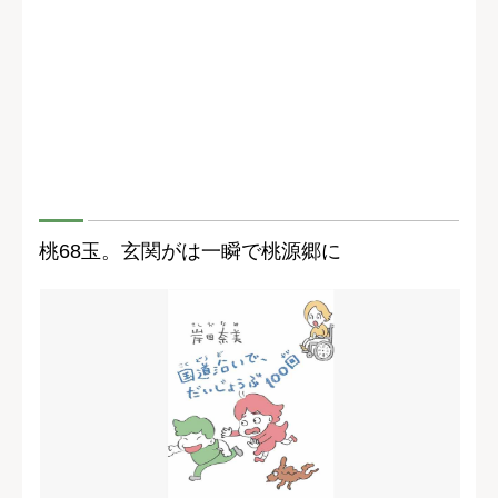
桃68玉。玄関がは一瞬で桃源郷に