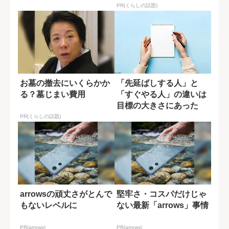
PR(くらしの話題)
お墓の撤去にいくらかか
「先延ばしする人」と
る？墓じまい費用
「すぐやる人」の違いは
目標の大きさにあった
PR(くらしの話題)
arrowsの頑丈さがとんで
堅牢さ・コスパだけじゃ
もないレベルに
ない最新「arrows」事情
PR(arrows)
PR(arrows)