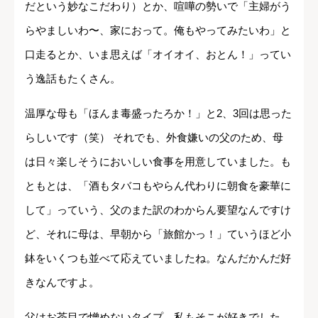
だという妙なこだわり）とか、喧嘩の勢いで「主婦がう
らやましいわ〜、家におって。俺もやってみたいわ」と
口走るとか、いま思えば「オイオイ、おとん！」ってい
う逸話もたくさん。
温厚な母も「ほんま毒盛ったろか！」と2、3回は思った
らしいです（笑） それでも、外食嫌いの父のため、母
は日々楽しそうにおいしい食事を用意していました。も
ともとは、「酒もタバコもやらん代わりに朝食を豪華に
して」っていう、父のまた訳のわからん要望なんですけ
ど、それに母は、早朝から「旅館かっ！」ていうほど小
鉢をいくつも並べて応えていましたね。なんだかんだ好
きなんですよ。
父はお茶目で憎めないタイプ、私もそこが好きでした。