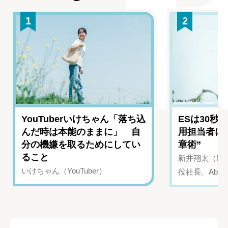
1
2
YouTuberいけちゃん「落ち込
ESは30秒
んだ時は本能のままに」 自
用担当者に
分の機嫌を取るためにしてい
章術”
ること
新井翔太（NIN
いけちゃん（YouTuber）
役社長、Abui