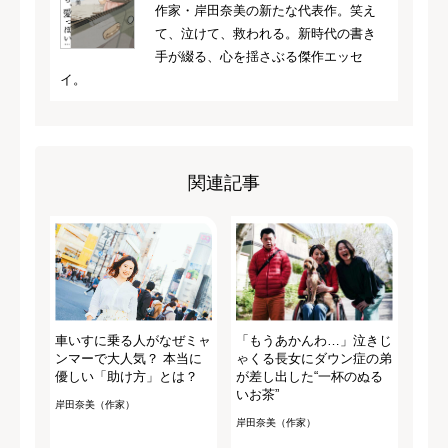
作家・岸田奈美の新たな代表作。笑え
て、泣けて、救われる。新時代の書き
手が綴る、心を揺さぶる傑作エッセ
イ。
関連記事
車いすに乗る人がなぜミャ
「もうあかんわ…」泣きじ
ンマーで大人気？ 本当に
ゃくる長女にダウン症の弟
優しい「助け方」とは？
が差し出した“一杯のぬる
いお茶”
岸田奈美（作家）
岸田奈美（作家）