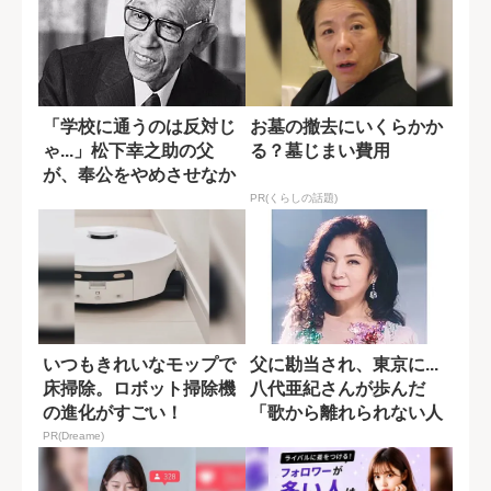
「学校に通うのは反対じ
お墓の撤去にいくらかか
ゃ...」松下幸之助の父
る？墓じまい費用
が、奉公をやめさせなか
った理由
PR(くらしの話題)
いつもきれいなモップで
父に勘当され、東京に...
床掃除。ロボット掃除機
八代亜紀さんが歩んだ
の進化がすごい！
「歌から離れられない人
生」
PR(Dreame)