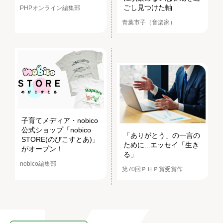
ごし見つけた軸
PHPオンライン編集部
青葉市子（音楽家）
子育てメディア・nobico
公式ショップ「nobico
「ありがとう」の一言の
STORE(のびこすとあ)」
ために...エッセイ「生き
がオープン！
る」
nobico編集部
第70回ＰＨＰ賞受賞作