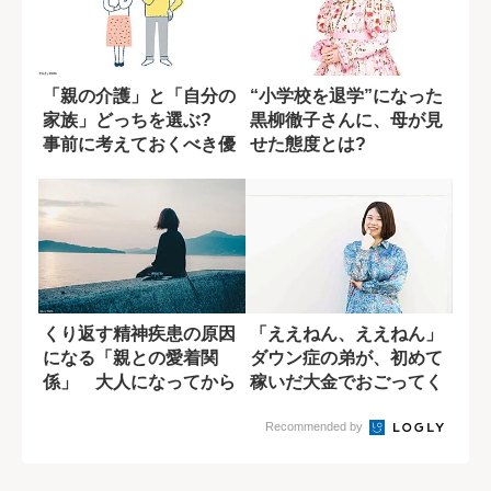
「親の介護」と「自分の
“小学校を退学”になった
家族」どっちを選ぶ?
黒柳徹子さんに、母が見
事前に考えておくべき優
せた態度とは?
先順位
くり返す精神疾患の原因
「ええねん、ええねん」
になる「親との愛着関
ダウン症の弟が、初めて
係」 大人になってから
稼いだ大金でおごってく
克服するには?
れた“マクドの...
Recommended by