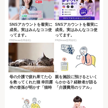
SNSアカウントを着実に
SNSアカウントを着実に
成長。実はみんなココ使
成長。実はみんなココ使
ってます。
ってます。
PR(Dreaw合同会社)
PR(Dreaw合同会社)
母の介護で疲れ果てた心
親を施設に預けるといく
を救ってくれた猫 幸田露
らかかる? 経験者が語る
伴の曾孫が明かす「猫時
「介護費用のリアル」
間」の癒やし