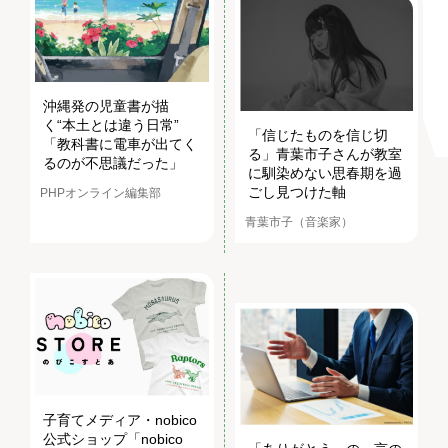
沖縄発の児童書が描
く“本土とは違う日常”
「信じたものを信じ切
「教科書に電車が出てく
る」青葉市子さんが教室
るのが不思議だった」
に馴染めない思春期を過
ごし見つけた軸
PHPオンライン編集部
青葉市子（音楽家）
子育てメディア・nobico
公式ショップ「nobico