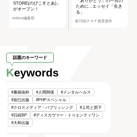
「ありがとう」の一言の
STORE(のびこすとあ)」
ために...エッセイ「生き
がオープン！
る」
nobico編集部
第70回ＰＨＰ賞受賞作
話題のキーワード
Keywords
#書籍抜粋
#人間関係
#メンタルヘルス
#辰巳出版
#PHPスペシャル
#クロスメディア・パブリッシング
#上司と部下
#日経BP
#ディスカヴァー・トゥエンティワン
#大和出版