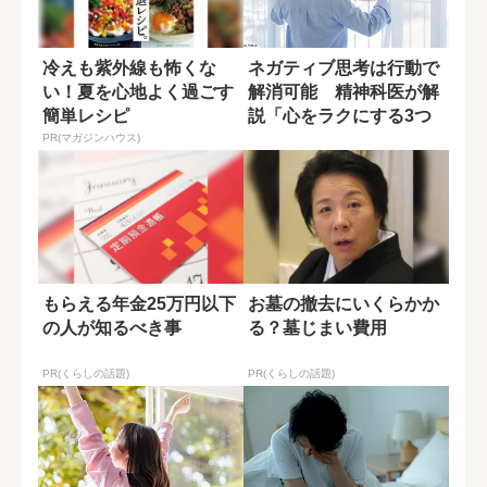
冷えも紫外線も怖くな
ネガティブ思考は行動で
い！夏を心地よく過ごす
解消可能 精神科医が解
簡単レシピ
説「心をラクにする3つ
の方法」
PR(マガジンハウス)
もらえる年金25万円以下
お墓の撤去にいくらかか
の人が知るべき事
る？墓じまい費用
PR(くらしの話題)
PR(くらしの話題)