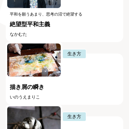
平和を願うあまり、思考の沼で絶望する
絶望型平和主義
なかむた
生き方
描き屑の瞬き
いのうえまりこ
生き方