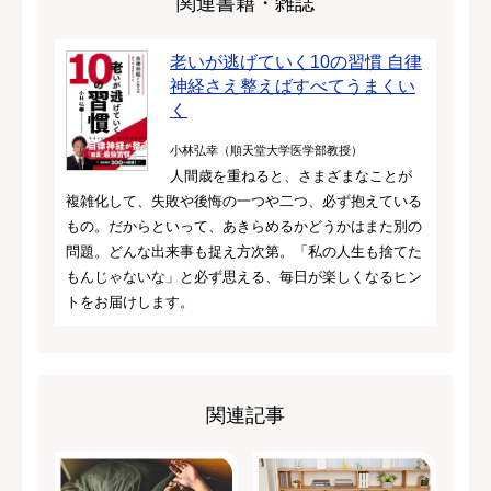
関連書籍・雑誌
老いが逃げていく10の習慣 自律
神経さえ整えばすべてうまくい
く
小林弘幸（順天堂大学医学部教授）
人間歳を重ねると、さまざまなことが
複雑化して、失敗や後悔の一つや二つ、必ず抱えている
もの。だからといって、あきらめるかどうかはまた別の
問題。どんな出来事も捉え方次第。「私の人生も捨てた
もんじゃないな」と必ず思える、毎日が楽しくなるヒン
トをお届けします。
関連記事