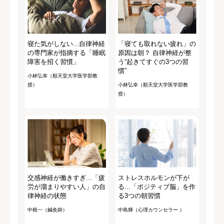
寝た気がしない...自律神経
「寝ても取れない疲れ」の
の専門家が指摘する「睡眠
原因は朝？ 自律神経が整
障害を招く習慣」
う“起きてすぐの3つの習
慣”
小林弘幸（順天堂大学医学部教
授）
小林弘幸（順天堂大学医学部教
授）
交感神経が働きすぎ...「疲
ストレスホルモンが下が
労が溜まりやすい人」の自
る...「ポジティブ脳」を作
律神経の状態
る3つの朝習慣
中根一（鍼灸師）
中島輝（心理カウンセラー ）