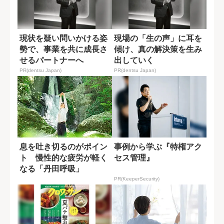
現状を疑い問いかける姿
現場の「生の声」に耳を
勢で、事業を共に成長さ
傾け、真の解決策を生み
せるパートナーへ
出していく
PR(dentsu Japan)
PR(dentsu Japan)
息を吐き切るのがポイン
事例から学ぶ『特権アク
ト 慢性的な疲労が軽く
セス管理』
なる「丹田呼吸」
PR(KeeperSecurity)