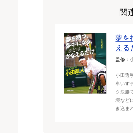
関
夢を
える
監修：
小田選
車いす
ク決勝
境など
き込ま