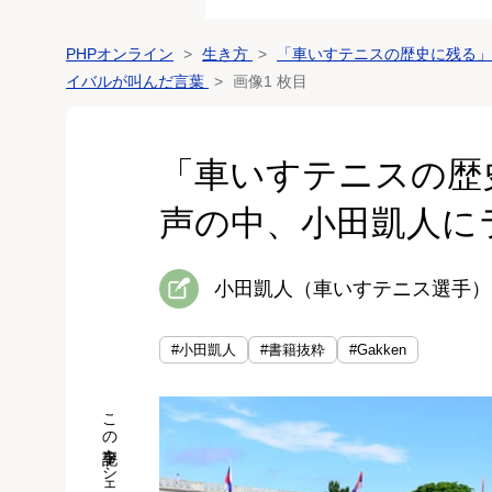
PHPオンライン
生き方
「車いすテニスの歴史に残る」
イバルが叫んだ言葉
画像1 枚目
「車いすテニスの歴
声の中、小田凱人に
小田凱人（車いすテニス選手）
#小田凱人
#書籍抜粋
#Gakken
この記事をシェア