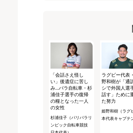
「会話さえ怪し
ラグビー代表
い」後遺症に苦し
野和樹が「通
み...パラ自転車・杉
シで外国人選
浦佳子選手の復帰
話す」ために
の糧となった一人
た努力
の女性
姫野和樹（ラグ
杉浦佳子（パリパラリ
本代表キャプテ
ンピック自転車競技
日本代表）