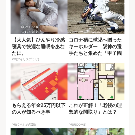
【大人気】ひんやり冷感
コロナ禍に球児へ贈った
寝具で快適な睡眠をあな
キーホルダー 阪神の選
たに。
手たちと集めた「甲子園
の土」
PR(アイリスプラザ)
もらえる年金25万円以下
これが正解！「老後の理
の人が知るべき事
想的な間取り」とは？
PR(くらしの話題)
PR(ROOMS)