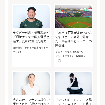
ラグビー代表・姫野和樹が
「本当は27番がよかったん
「通訳ナシで外国人選手と
ですけど...」会見で見せ
話す」ために重ねた努力
た、大谷翔平とトラウトの
関係性
姫野和樹（ラグビー日本代表キャ
プテン）
ジェイ・パリス（スポーツ・
ジャーナリスト）、関麻衣子
（訳）
杏さんが、フランス移住で
「いつやめてもいい」と思
手に入れた「思いがけない
っている人ほど、三日坊主