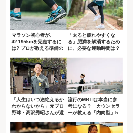
マラソン初心者が、
「太ると疲れやすくな
42.195kmを完走するに
る」肥満を解消するため
は? プロが教える準備の
に、必要な運動時間は？
ポイント
「人生はいつ途絶えるか
流行のMBTIは本当に参
わからないから」元プロ
考になる？ カウンセラ
野球・高沢秀昭さんが還
ーが教える「内向型」5
暦で選んだ保育...
つの特徴