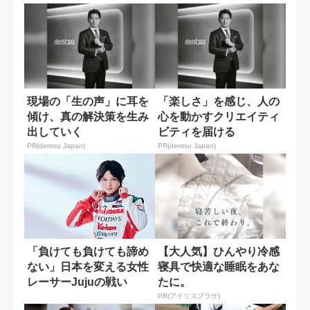
現場の「生の声」に耳を
「楽しさ」を感じ、人の
傾け、真の解決策を生み
心を動かすクリエイティ
出していく
ビティを届ける
PR(dentsu Japan)
PR(dentsu Japan)
「負けても負けても諦め
【大人気】ひんやり冷感
ない」日本を変える女性
寝具で快適な睡眠をあな
レーサーJujuの戦い
たに。
PR(アイリスプラザ)