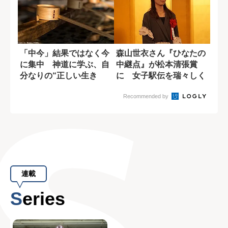
「中今」結果ではなく今
森山世衣さん『ひなたの
に集中 神道に学ぶ、自
中継点』が松本清張賞
分なりの“正しい生き
に 女子駅伝を瑞々しく
方”とは?
描いた長編小説
Recommended by
連載
Series