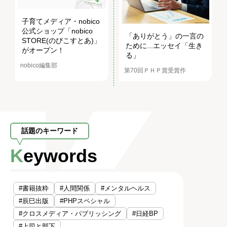
子育てメディア・nobico
公式ショップ「nobico
「ありがとう」の一言の
STORE(のびこすとあ)」
ために...エッセイ「生き
がオープン！
る」
nobico編集部
第70回ＰＨＰ賞受賞作
話題のキーワード
Keywords
#書籍抜粋
#人間関係
#メンタルヘルス
#辰巳出版
#PHPスペシャル
#クロスメディア・パブリッシング
#日経BP
#上司と部下