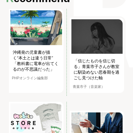
沖縄発の児童書が描
く“本土とは違う日常”
「信じたものを信じ切
「教科書に電車が出てく
る」青葉市子さんが教室
るのが不思議だった」
に馴染めない思春期を過
ごし見つけた軸
PHPオンライン編集部
青葉市子（音楽家）