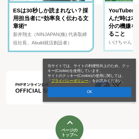
ESは30秒しか読まれない？採
YouTub
用担当者に“効率良く伝わる文
んだ時は本
章術”
分の機嫌を
ること
新井翔太（NINJAPAN(株) 代表取締
いけちゃん（Yo
役社長、Abuild就活創設者）
当サイトでは、サイトの利便性向上のため、クッ
キー(Cookie)を使用しています。
サイトのクッキー(Cookie)の使用に関しては、
「
プライバシーポリシー
」をお読みください。
OK
ページの
トップへ