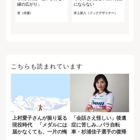
縁の広がり」
にならない
杏（俳優）
井上新八（ブックデザイナー）
こちらも読まれています
上村愛子さんが振り返る
「会話さえ怪しい」後遺
現役時代 「メダルには
症に苦しみ...パラ自転
届かなくても、一片の悔
車・杉浦佳子選手の復帰
いもない」
の糧となった...