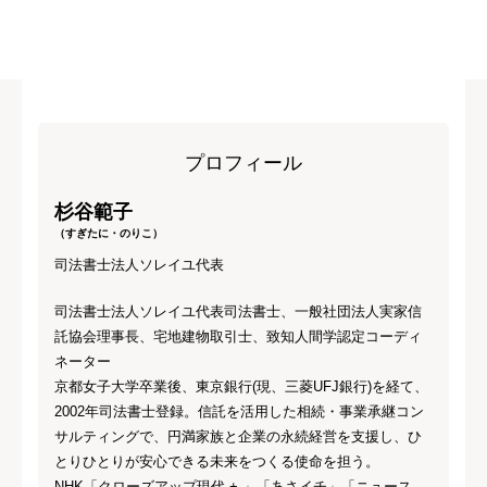
プロフィール
杉谷範子
（すぎたに・のりこ）
司法書士法人ソレイユ代表
司法書士法人ソレイユ代表司法書士、一般社団法人実家信
託協会理事長、宅地建物取引士、致知人間学認定コーディ
ネーター
京都女子大学卒業後、東京銀行(現、三菱UFJ銀行)を経て、
2002年司法書士登録。信託を活用した相続・事業承継コン
サルティングで、円満家族と企業の永続経営を支援し、ひ
とりひとりが安心できる未来をつくる使命を担う。
NHK「クローズアップ現代 + 」「あさイチ」「ニュース