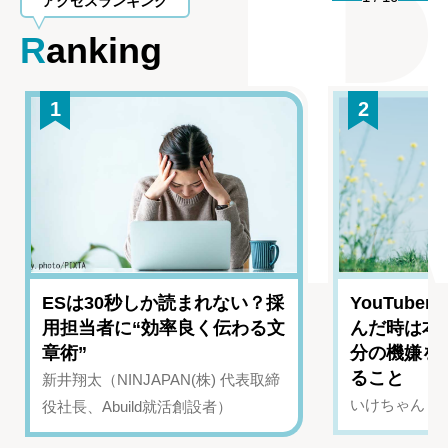
アクセスランキング
Ranking
1
2
ESは30秒しか読まれない？採
YouTub
用担当者に“効率良く伝わる文
んだ時は本
章術”
分の機嫌を
ること
新井翔太（NINJAPAN(株) 代表取締
いけちゃん（Yo
役社長、Abuild就活創設者）