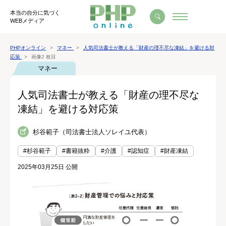
本当の自分に気づく
WEBメディア
PHPオンライン
マネー
人気司法書士が教える「財産の理不尽な凍結」を避ける対
応策
画像2 枚目
マネー
人気司法書士が教える「財産の理不尽な
凍結」を避ける対応策
杉谷範子（司法書士法人ソレイユ代表）
#杉谷範子
#書籍抜粋
#介護
#認知症
#財産凍結
2025年03月25日 公開