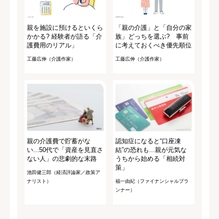
親を施設に預けるといくら
「親の介護」と「自分の家
かかる? 経験者が語る「介
族」どっちを選ぶ? 事前
護費用のリアル」
に考えておくべき優先順位
工藤広伸（介護作家）
工藤広伸（介護作家）
親の介護費で貯蓄がな
認知症になると“口座凍
い...50代で「資産を見直さ
結”の恐れも...親が元気な
ない人」の悲劇的な末路
うちから始める「相続対
策」
池田健三郎（経済評論家／政策ア
ナリスト）
福一由紀（ファイナンシャルプラ
ンナー）