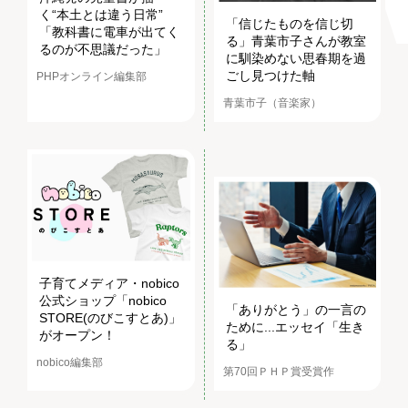
く“本土とは違う日常”
「信じたものを信じ切
「教科書に電車が出てく
る」青葉市子さんが教室
るのが不思議だった」
に馴染めない思春期を過
ごし見つけた軸
PHPオンライン編集部
青葉市子（音楽家）
子育てメディア・nobico
公式ショップ「nobico
「ありがとう」の一言の
STORE(のびこすとあ)」
ために...エッセイ「生き
がオープン！
る」
nobico編集部
第70回ＰＨＰ賞受賞作