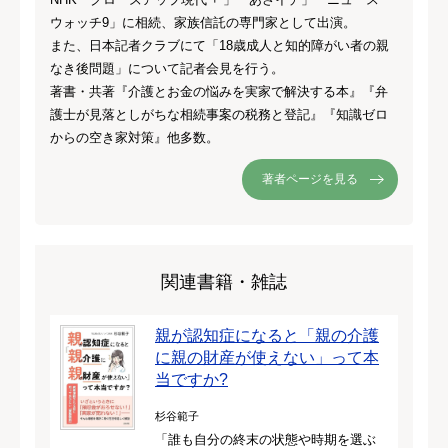
ウォッチ9」に相続、家族信託の専門家として出演。
また、日本記者クラブにて「18歳成人と知的障がい者の親
なき後問題」について記者会見を行う。
著書・共著『介護とお金の悩みを実家で解決する本』『弁
護士が見落としがちな相続事案の税務と登記』『知識ゼロ
からの空き家対策』他多数。
著者ページを見る
関連書籍・雑誌
親が認知症になると「親の介護
に親の財産が使えない」って本
当ですか?
杉谷範子
「誰も自分の終末の状態や時期を選ぶ