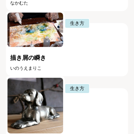
なかむた
生き方
描き屑の瞬き
いのうえまりこ
生き方