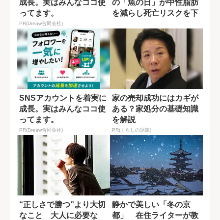
成長。実はみんなココ使
の「魚の日」が中性脂肪
ってます。
を減らし死亡リスクを下
げる
PR(Dreaw合同会社)
SNSアカウントを着実に
家の売却成功にはカギが
成長。実はみんなココ使
ある？家処分の基礎知識
ってます。
を解説
PR(Dreaw合同会社)
PR(くらしの話題)
“正しさで勝つ”より大切
静かで美しい「冬の京
なこと 大人に必要な
都」 在住ライターが教