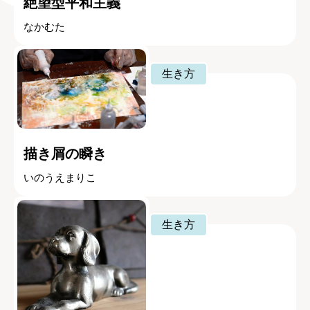
絶望型平和主義
なかむた
生き方
描き屑の瞬き
いのうえまりこ
生き方