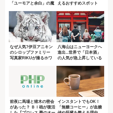
「ユーモアと余白」の魔
えるおすすめスポット
法
なぜ人気?伊豆アニキン
八海山はニューヨークへ
のシロップファミリー
進出...世界で「日本酒」
写真家RIKUが撮るホワ
の人気が急上昇している
イトタイガー
理由
前夜に馬場と猪木の密会
インスタントでもOK！
があった？ ＢＩ砲が復活
「無糖コーヒー」が血糖
した『プロレス 夢のオー
値や肝臓を整える理由