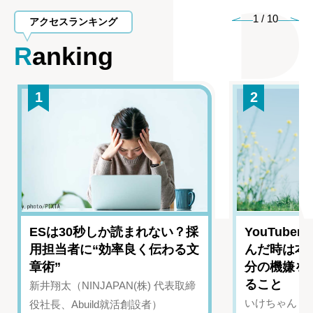
1
/
10
アクセスランキング
Ranking
1
2
ESは30秒しか読まれない？採
YouTub
用担当者に“効率良く伝わる文
んだ時は本
章術”
分の機嫌を
ること
新井翔太（NINJAPAN(株) 代表取締
いけちゃん（Yo
役社長、Abuild就活創設者）