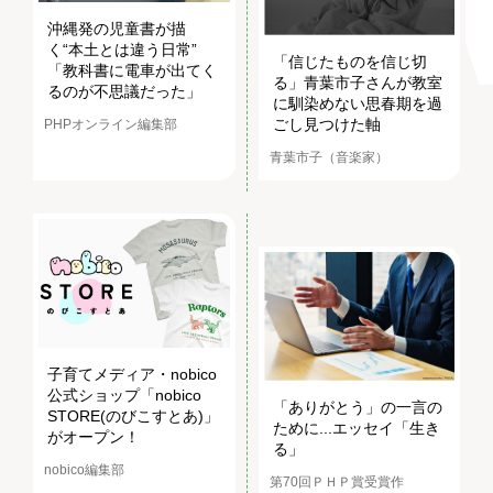
沖縄発の児童書が描
く“本土とは違う日常”
「信じたものを信じ切
「教科書に電車が出てく
る」青葉市子さんが教室
るのが不思議だった」
に馴染めない思春期を過
ごし見つけた軸
PHPオンライン編集部
青葉市子（音楽家）
子育てメディア・nobico
公式ショップ「nobico
「ありがとう」の一言の
STORE(のびこすとあ)」
ために...エッセイ「生き
がオープン！
る」
nobico編集部
第70回ＰＨＰ賞受賞作