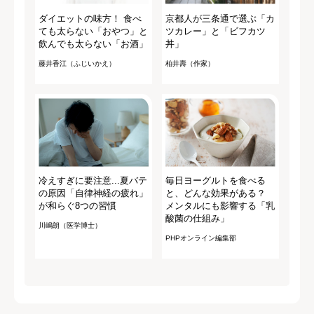
ダイエットの味方！ 食べ
京都人が三条通で選ぶ「カ
ても太らない「おやつ」と
ツカレー」と「ビフカツ
飲んでも太らない「お酒」
丼」
藤井香江（ふじいかえ）
柏井壽（作家）
冷えすぎに要注意...夏バテ
毎日ヨーグルトを食べる
の原因「自律神経の疲れ」
と、どんな効果がある？
が和らぐ8つの習慣
メンタルにも影響する「乳
酸菌の仕組み」
川嶋朗（医学博士）
PHPオンライン編集部