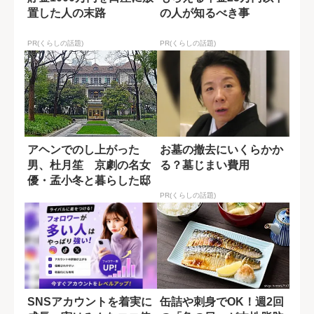
置した人の末路
の人が知るべき事
PR(くらしの話題)
PR(くらしの話題)
アヘンでのし上がった
お墓の撤去にいくらかか
男、杜月笙 京劇の名女
る？墓じまい費用
優・孟小冬と暮らした邸
宅「慧公館」
PR(くらしの話題)
SNSアカウントを着実に
缶詰や刺身でOK！週2回