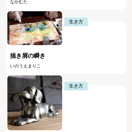
なかむた
生き方
描き屑の瞬き
いのうえまりこ
生き方