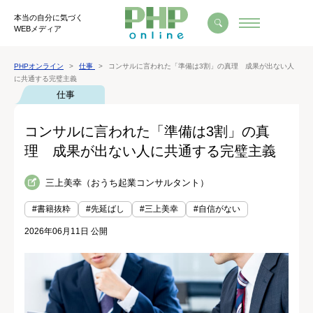
本当の自分に気づく
WEBメディア
PHPオンライン
仕事
コンサルに言われた「準備は3割」の真理 成果が出ない人
に共通する完璧主義
仕事
コンサルに言われた「準備は3割」の真
理 成果が出ない人に共通する完璧主義
三上美幸（おうち起業コンサルタント）
#書籍抜粋
#先延ばし
#三上美幸
#自信がない
2026年06月11日 公開