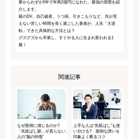
業からわずか5年で年商2億円になれた、最強の習慣を紹
介します。
親のDV、自己破産、うつ病、引きこもりなど、先が見
えない苦しい時間を長く過ごした著者が、人生「大逆
転」できた具体的な方法とは？
グズグズから卒業し、すぐやる人に生まれ変われる1
冊！
関連記事
なぜ面倒に感じるのか?
上手な人は“先延ばし”も使
「先延ばし癖」が直らない
い分ける? 面倒な誘いを
人の“脳の特徴”
印象よく断るコツ