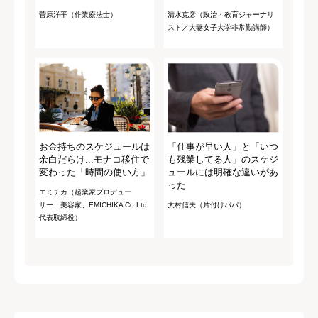
菅原洋平（作業療法士）
清水克彦（政治・教育ジャーナリ
スト／大妻女子大学非常勤講師）
お金持ちのスケジュールは
「仕事が早い人」と「いつ
余白だらけ...モナコ移住で
も残業してる人」のスケジ
変わった「時間の使い方」
ュールには明確な違いがあ
った
エミチカ（起業家プロデュー
サー、美容家、EMICHIKA Co.Ltd
大村信夫（片付けパパ）
代表取締役）