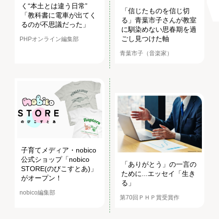
く“本土とは違う日常”
「信じたものを信じ切
「教科書に電車が出てく
る」青葉市子さんが教室
るのが不思議だった」
に馴染めない思春期を過
ごし見つけた軸
PHPオンライン編集部
青葉市子（音楽家）
子育てメディア・nobico
公式ショップ「nobico
「ありがとう」の一言の
STORE(のびこすとあ)」
ために...エッセイ「生き
がオープン！
る」
nobico編集部
第70回ＰＨＰ賞受賞作