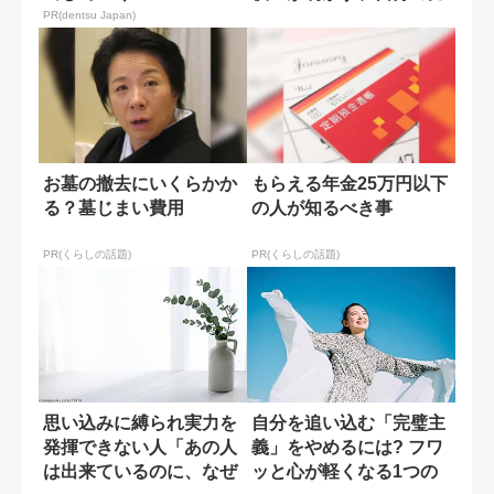
を引き出すセル...
PR(dentsu Japan)
お墓の撤去にいくらかか
もらえる年金25万円以下
る？墓じまい費用
の人が知るべき事
PR(くらしの話題)
PR(くらしの話題)
思い込みに縛られ実力を
自分を追い込む「完璧主
発揮できない人「あの人
義」をやめるには? フワ
は出来ているのに、なぜ
ッと心が軽くなる1つの