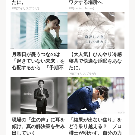
たに。
ワクする場所へ
PR(アイリスプラザ)
PR(dentsu Japan)
月曜日が憂うつなのは
【大人気】ひんやり冷感
「起きていない未来」を
寝具で快適な睡眠をあな
心配するから...「予期不
たに。
安」を乗り越...
PR(アイリスプラザ)
現場の「生の声」に耳を
「結果が出ない焦り」を
傾け、真の解決策を生み
どう乗り越える？ プロ
出していく
棋士が明かす、自分の力