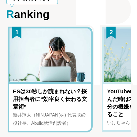
Ranking
1
2
ESは30秒しか読まれない？採
YouTub
用担当者に“効率良く伝わる文
んだ時は本
章術”
分の機嫌を
ること
新井翔太（NINJAPAN(株) 代表取締
いけちゃん（Yo
役社長、Abuild就活創設者）