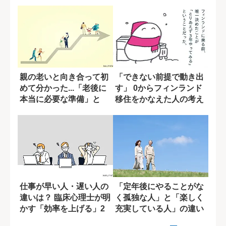
自分は...」
習慣
親の老いと向き合って初
「できない前提で動き出
めて分かった...「老後に
す」 0からフィンランド
本当に必要な準備」と
移住をかなえた人の考え
は？
方
仕事が早い人・遅い人の
「定年後にやることがな
違いは？ 臨床心理士が明
く孤独な人」と「楽しく
かす「効率を上げる」2
充実している人」の違い
つの方法
とは?