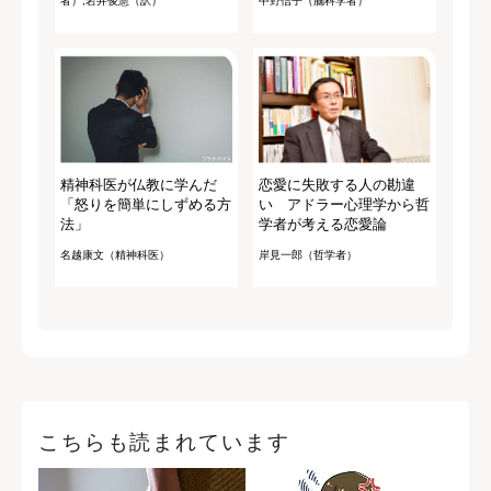
者）,岩井俊憲（訳）
中野信子（脳科学者）
精神科医が仏教に学んだ
恋愛に失敗する人の勘違
「怒りを簡単にしずめる方
い アドラー心理学から哲
法」
学者が考える恋愛論
名越康文（精神科医）
岸見一郎（哲学者）
こちらも読まれています