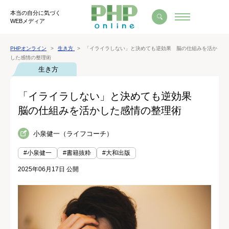
本当の自分に気づく
WEBメディア
PHPオンライン
生き方
「イライラしない」と決めても逆効果 脳の仕組みを活か
した感情の整理術
生き方
「イライラしない」と決めても逆効果
脳の仕組みを活かした感情の整理術
小泉健一（ライフコーチ）
#小泉健一
#書籍抜粋
#大和出版
2025年06月17日 公開