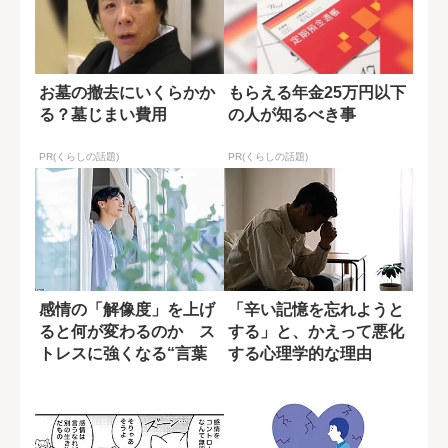
お墓の撤去にいくらかか
もらえる年金25万円以下
る？墓じまい費用
の人が知るべき事
PR(くらしの話題)
PR(くらしの話題)
感情の「解像度」を上げ
「辛い記憶を忘れようと
ると何が変わるのか ス
する」と、かえって悪化
トレスに強くなる“言葉
する心理学的な理由
のラベリング”