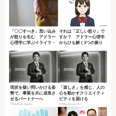
「〇〇すべき」思い込み
それは「正しい怒り」で
が怒りを生む アドラー
すか？ アドラー心理学
心理学に学ぶイライラ・
からひも解く3つの振り
モヤモヤの正体...
返り手順
現状を疑い問いかける姿
「楽しさ」を感じ、人の
勢で、事業を共に成長さ
心を動かすクリエイティ
せるパートナーへ
ビティを届ける
PR(dentsu Japan)
PR(dentsu Japan)