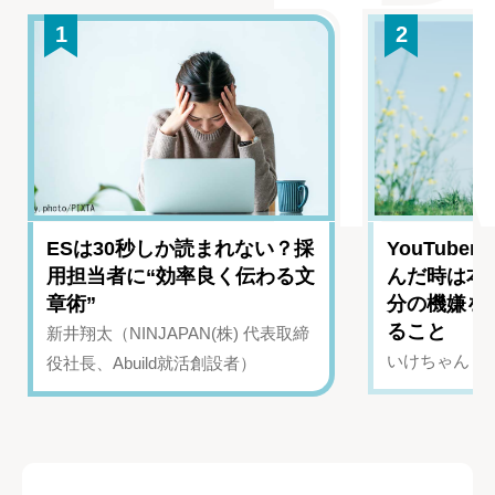
1
2
ESは30秒しか読まれない？採
YouTub
用担当者に“効率良く伝わる文
んだ時は本
章術”
分の機嫌を
ること
新井翔太（NINJAPAN(株) 代表取締
いけちゃん（Yo
役社長、Abuild就活創設者）