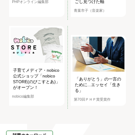
ごし見つけた軸
PHPオンライン編集部
青葉市子（音楽家）
子育てメディア・nobico
公式ショップ「nobico
「ありがとう」の一言の
STORE(のびこすとあ)」
ために...エッセイ「生き
がオープン！
る」
nobico編集部
第70回ＰＨＰ賞受賞作