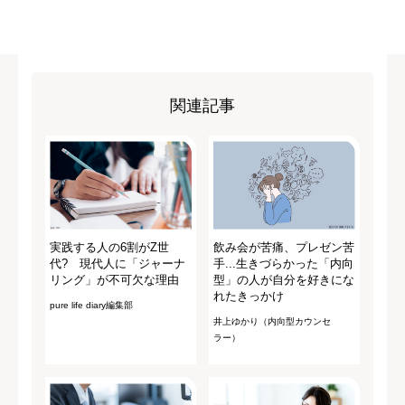
関連記事
実践する人の6割がZ世
飲み会が苦痛、プレゼン苦
代? 現代人に「ジャーナ
手...生きづらかった「内向
リング」が不可欠な理由
型」の人が自分を好きにな
れたきっかけ
pure life diary編集部
井上ゆかり（内向型カウンセ
ラー）