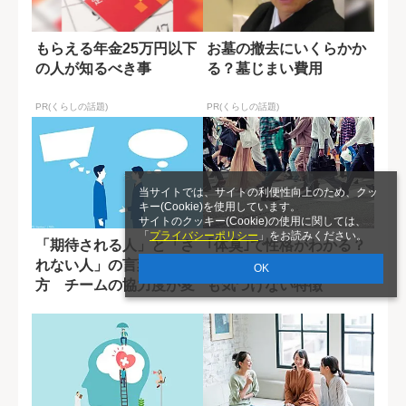
もらえる年金25万円以下
お墓の撤去にいくらかか
の人が知るべき事
る？墓じまい費用
PR(くらしの話題)
PR(くらしの話題)
当サイトでは、サイトの利便性向上のため、クッ
キー(Cookie)を使用しています。
サイトのクッキー(Cookie)の使用に関しては、
「
プライバシーポリシー
」をお読みください。
「期待される人」と「さ
｢体臭｣で性格がわかる？
れない人」の言葉の使い
心理学者が教える自分で
OK
方 チームの協力度が変
も気づけない特徴
わる一言の差