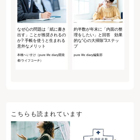
なぜ心の問題は「紙に書き
約半数が年末に「内面の整
出す」ことが推奨されるの
理をしたい」と回答 効果
か? 手帳を使うと生まれる
的な“心の大掃除”3ステッ
意外なメリット
プ
本橋へいすけ（pure life diary開発
pure life diary編集部
者/ライフコーチ）
こちらも読まれています