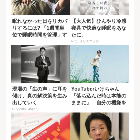
眠れなかった日をリカバ
【大人気】ひんやり冷感
リするには? 「1週間単
寝具で快適な睡眠をあな
位で睡眠時間を管理」す
たに。
る方法
PR(アイリスプラザ)
現場の「生の声」に耳を
YouTuberいけちゃん
傾け、真の解決策を生み
「落ち込んだ時は本能の
出していく
ままに」 自分の機嫌を
取るために...
PR(dentsu Japan)