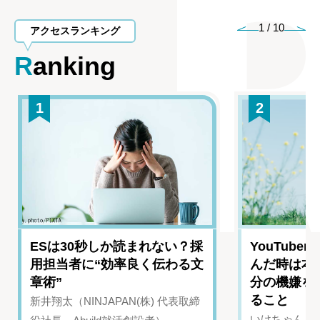
1
/
10
アクセスランキング
Ranking
1
2
ESは30秒しか読まれない？採
YouTub
用担当者に“効率良く伝わる文
んだ時は本
章術”
分の機嫌を
ること
新井翔太（NINJAPAN(株) 代表取締
いけちゃん（Yo