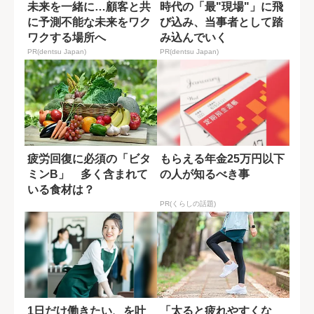
未来を一緒に…顧客と共
時代の「最"現場"」に飛
に予測不能な未来をワク
び込み、当事者として踏
ワクする場所へ
み込んでいく
PR(dentsu Japan)
PR(dentsu Japan)
疲労回復に必須の「ビタ
もらえる年金25万円以下
ミンB」 多く含まれて
の人が知るべき事
いる食材は？
PR(くらしの話題)
1日だけ働きたい、を叶
「太ると疲れやすくな