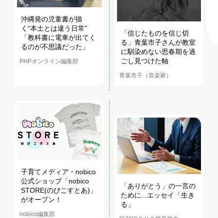
沖縄発の児童書が描
く“本土とは違う日常”
「信じたものを信じ切
「教科書に電車が出てく
る」青葉市子さんが教室
るのが不思議だった」
に馴染めない思春期を過
ごし見つけた軸
PHPオンライン編集部
青葉市子（音楽家）
子育てメディア・nobico
公式ショップ「nobico
「ありがとう」の一言の
STORE(のびこすとあ)」
ために...エッセイ「生き
がオープン！
る」
nobico編集部