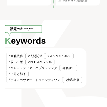
第70回ＰＨＰ賞受賞作
話題のキーワード
Keywords
#書籍抜粋
#人間関係
#メンタルヘルス
#辰巳出版
#PHPスペシャル
#クロスメディア・パブリッシング
#日経BP
#上司と部下
#ディスカヴァー・トゥエンティワン
#大和出版