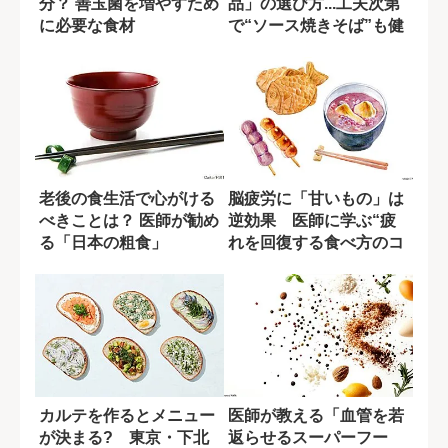
分？ 善玉菌を増やすため
品」の選び方...工夫次第
に必要な食材
で“ソース焼きそば”も健
康的に
老後の食生活で心がける
脳疲労に「甘いもの」は
べきことは？ 医師が勧め
逆効果 医師に学ぶ“疲
る「日本の粗食」
れを回復する食べ方のコ
ツ”
カルテを作るとメニュー
医師が教える「血管を若
が決まる? 東京・下北
返らせるスーパーフー