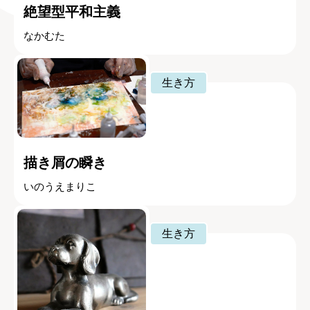
絶望型平和主義
なかむた
生き方
描き屑の瞬き
いのうえまりこ
生き方