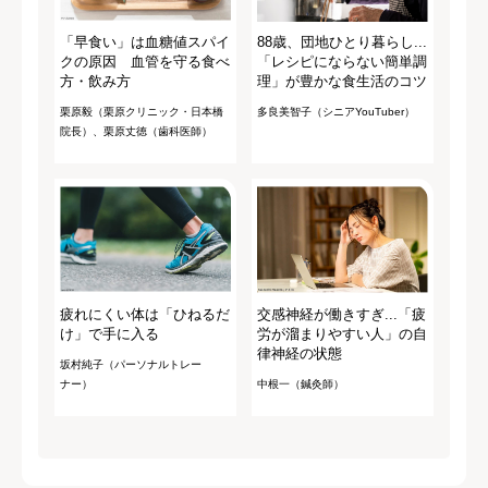
「早食い」は血糖値スパイ
88歳、団地ひとり暮らし...
クの原因 血管を守る食べ
「レシピにならない簡単調
方・飲み方
理」が豊かな食生活のコツ
栗原毅（栗原クリニック・日本橋
多良美智子（シニアYouTuber）
院長）、栗原丈徳（歯科医師）
疲れにくい体は「ひねるだ
交感神経が働きすぎ...「疲
け」で手に入る
労が溜まりやすい人」の自
律神経の状態
坂村純子（パーソナルトレー
ナー）
中根一（鍼灸師）