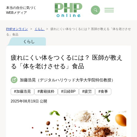
本当の自分に気づく
WEBメディア
PHPオンライン
くらし
疲れにくい体をつくるには？ 医師が教える「体を老けさせ
る」食品
くらし
疲れにくい体をつくるには？ 医師が教え
る「体を老けさせる」食品
加藤浩晃（デジタルハリウッド大学大学院特任教授）
#加藤浩晃
#書籍抜粋
#日経BP
#疲労
#食事
2025年08月19日 公開