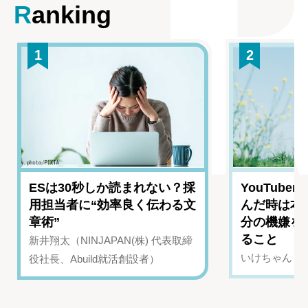
Ranking
1
2
ESは30秒しか読まれない？採
YouTub
用担当者に“効率良く伝わる文
んだ時は本
章術”
分の機嫌を
ること
新井翔太（NINJAPAN(株) 代表取締
いけちゃん（Yo
役社長、Abuild就活創設者）