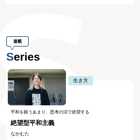
連載
Series
生き方
平和を願うあまり、思考の沼で絶望する
絶望型平和主義
なかむた