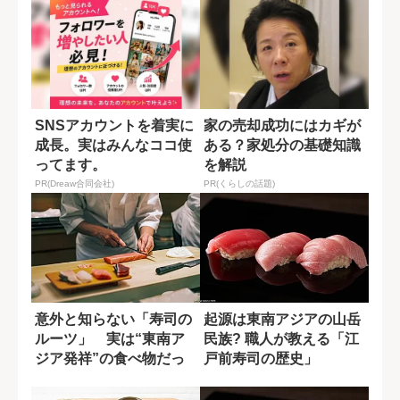
SNSアカウントを着実に
家の売却成功にはカギが
成長。実はみんなココ使
ある？家処分の基礎知識
ってます。
を解説
PR(Dreaw合同会社)
PR(くらしの話題)
意外と知らない「寿司の
起源は東南アジアの山岳
ルーツ」 実は“東南ア
民族? 職人が教える「江
ジア発祥”の食べ物だっ
戸前寿司の歴史」
た？