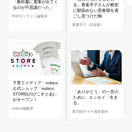
「教科書に電車が出てく
る」青葉市子さんが教室
るのが不思議だった」
に馴染めない思春期を過
ごし見つけた軸
PHPオンライン編集部
青葉市子（音楽家）
子育てメディア・nobico
公式ショップ「nobico
「ありがとう」の一言の
STORE(のびこすとあ)」
ために...エッセイ「生き
がオープン！
る」
nobico編集部
第70回ＰＨＰ賞受賞作