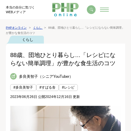
本当の自分に気づく
WEBメディア
PHPオンライン
くらし
88歳、団地ひとり暮らし...「レシピにならない簡単調理」
が豊かな食生活のコツ
くらし
88歳、団地ひとり暮らし...「レシピにな
らない簡単調理」が豊かな食生活のコツ
多良美智子（シニアYouTuber）
#多良美智子
#すばる舎
#レシピ
2023年06月26日 公開
2024年12月16日 更新