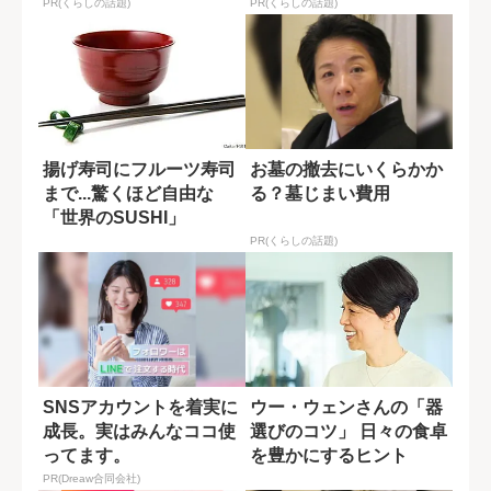
PR(くらしの話題)
PR(くらしの話題)
揚げ寿司にフルーツ寿司
お墓の撤去にいくらかか
まで...驚くほど自由な
る？墓じまい費用
「世界のSUSHI」
PR(くらしの話題)
SNSアカウントを着実に
ウー・ウェンさんの「器
成長。実はみんなココ使
選びのコツ」 日々の食卓
ってます。
を豊かにするヒント
PR(Dreaw合同会社)