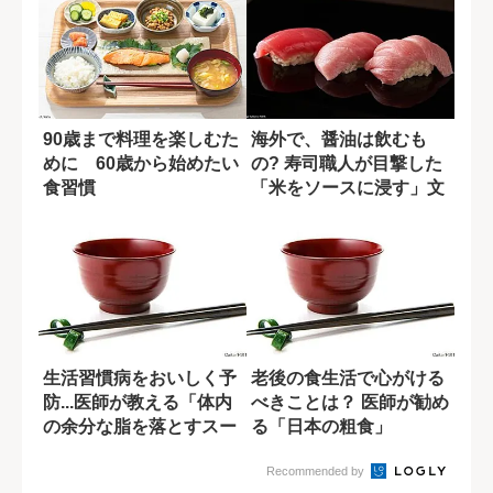
90歳まで料理を楽しむた
海外で、醤油は飲むも
めに 60歳から始めたい
の? 寿司職人が目撃した
食習慣
「米をソースに浸す」文
化
生活習慣病をおいしく予
老後の食生活で心がける
防...医師が教える「体内
べきことは？ 医師が勧め
の余分な脂を落とすスー
る「日本の粗食」
プ」レシピ
Recommended by