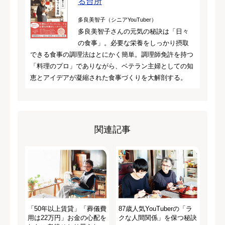
る台所
多良美智子（シニアYouTuber）
多良美智子さんの元気の秘訣は「日々
の食事」。必要な栄養をしっかり摂取
できる食事の調理法はとにかく簡単。調理師免許を持つ
「料理のプロ」でありながら、ベテラン主婦としての知
恵とアイデアが凝縮された食事づくりを大解剖する。
関連記事
「50年以上賃貸」「葬儀費
87歳人気YouTuberの「ラ
用は22万円」お金の心配を
クな人間関係」を保つ秘訣