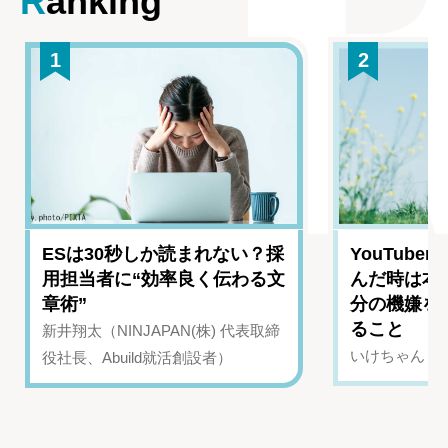
Ranking
1
2
ESは30秒しか読まれない？採
YouTub
用担当者に“効率良く伝わる文
んだ時は本
章術”
分の機嫌を
ること
新井翔太（NINJAPAN(株) 代表取締
いけちゃん（Yo
役社長、Abuild就活創設者）