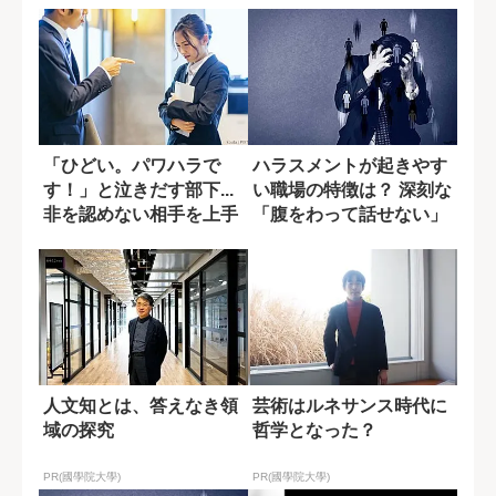
「ひどい。パワハラで
ハラスメントが起きやす
す！」と泣きだす部下...
い職場の特徴は？ 深刻な
非を認めない相手を上手
「腹をわって話せない」
くかわすには...
環境
人文知とは、答えなき領
芸術はルネサンス時代に
域の探究
哲学となった？
PR(國學院大學)
PR(國學院大學)