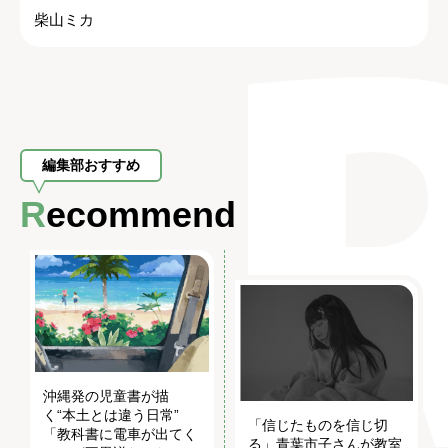
柴山ミカ
編集部おすすめ
Recommend
沖縄発の児童書が描
く“本土とは違う日常”
「信じたものを信じ切
「教科書に電車が出てく
る」青葉市子さんが教室