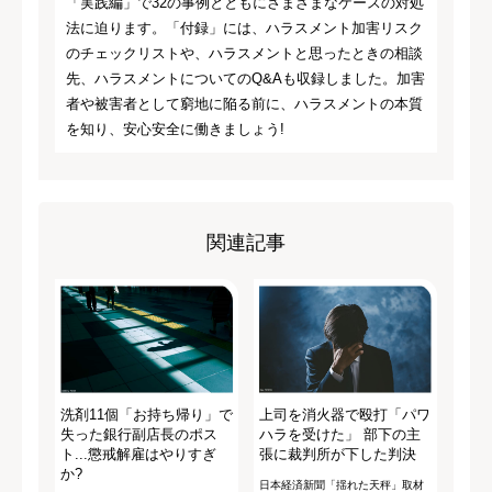
「実践編」で32の事例とともにさまざまなケースの対処
法に迫ります。「付録」には、ハラスメント加害リスク
のチェックリストや、ハラスメントと思ったときの相談
先、ハラスメントについてのQ&Aも収録しました。加害
者や被害者として窮地に陥る前に、ハラスメントの本質
を知り、安心安全に働きましょう!
関連記事
洗剤11個「お持ち帰り」で
上司を消火器で殴打「パワ
失った銀行副店長のポス
ハラを受けた」 部下の主
ト...懲戒解雇はやりすぎ
張に裁判所が下した判決
か?
日本経済新聞「揺れた天秤」取材