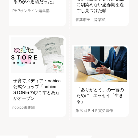
るのが不思議だった」
に馴染めない思春期を過
ごし見つけた軸
PHPオンライン編集部
青葉市子（音楽家）
子育てメディア・nobico
公式ショップ「nobico
「ありがとう」の一言の
STORE(のびこすとあ)」
ために...エッセイ「生き
がオープン！
る」
nobico編集部
第70回ＰＨＰ賞受賞作