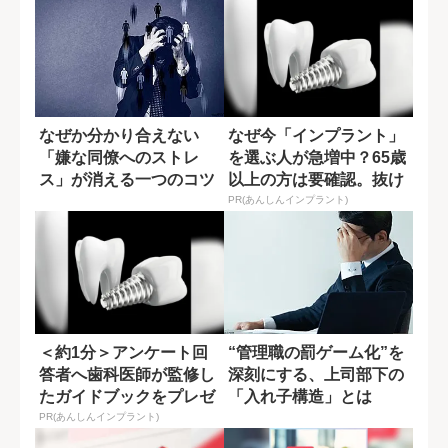
なぜか分かり合えない
なぜ今「インプラント」
「嫌な同僚へのストレ
を選ぶ人が急増中？65歳
ス」が消える一つのコツ
以上の方は要確認。抜け
た歯の放置は...
PR(あんしんインプラント)
＜約1分＞アンケート回
“管理職の罰ゲーム化”を
答者へ歯科医師が監修し
深刻にする、上司部下の
たガイドブックをプレゼ
「入れ子構造」とは
ント。65歳以...
PR(あんしんインプラント)