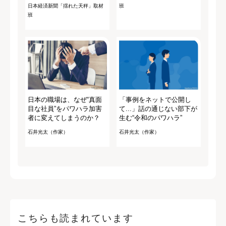
日本経済新聞「揺れた天秤」取材
班
班
日本の職場は、なぜ“真面
「事例をネットで公開し
目な社員”をパワハラ加害
て...」話の通じない部下が
者に変えてしまうのか？
生む“令和のパワハラ”
石井光太（作家）
石井光太（作家）
こちらも読まれています