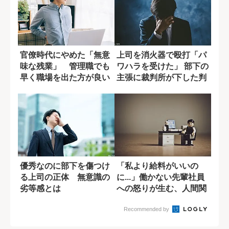
官僚時代にやめた「無意
上司を消火器で殴打「パ
味な残業」 管理職でも
ワハラを受けた」 部下の
早く職場を出た方が良い
主張に裁判所が下した判
理由
決
優秀なのに部下を傷つけ
「私より給料がいいの
る上司の正体 無意識の
に...」働かない先輩社員
劣等感とは
への怒りが生む、人間関
係の軋轢
Recommended by