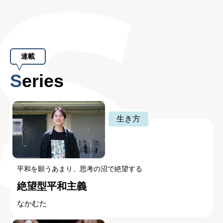
連載
Series
生き方
平和を願うあまり、思考の沼で絶望する
絶望型平和主義
なかむた