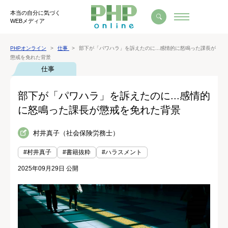
本当の自分に気づく
WEBメディア
PHPオンライン
仕事
部下が「パワハラ」を訴えたのに...感情的に怒鳴った課長が
懲戒を免れた背景
仕事
部下が「パワハラ」を訴えたのに...感情的
に怒鳴った課長が懲戒を免れた背景
村井真子（社会保険労務士）
#村井真子
#書籍抜粋
#ハラスメント
2025年09月29日 公開