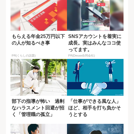
もらえる年金25万円以下
SNSアカウントを着実に
の人が知るべき事
成長。実はみんなココ使
ってます。
PR(くらしの話題)
PR(Dreaw合同会社)
部下の指導が怖い 過剰
「仕事ができる風な人」
なハラスメント回避が招
ほど、相手を打ち負かそ
く「管理職の孤立」
うとする