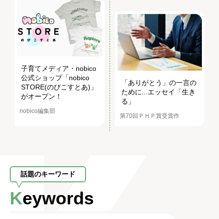
子育てメディア・nobico
公式ショップ「nobico
「ありがとう」の一言の
STORE(のびこすとあ)」
ために...エッセイ「生き
がオープン！
る」
nobico編集部
第70回ＰＨＰ賞受賞作
話題のキーワード
Keywords