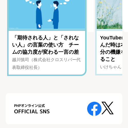
「期待される人」と「されな
YouTub
い人」の言葉の使い方 チー
んだ時は本
ムの協力度が変わる一言の差
分の機嫌を
ること
越川慎司（株式会社クロスリバー代
いけちゃん（Yo
表取締役社長）