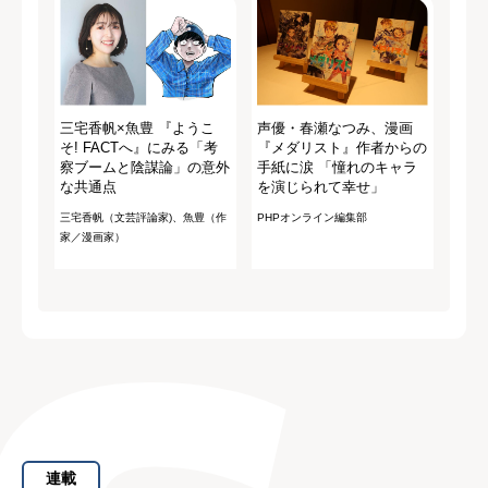
三宅香帆×魚豊 『ようこ
声優・春瀬なつみ、漫画
そ! FACTへ』にみる「考
『メダリスト』作者からの
察ブームと陰謀論」の意外
手紙に涙 「憧れのキャラ
な共通点
を演じられて幸せ」
三宅香帆（文芸評論家)、魚豊（作
PHPオンライン編集部
家／漫画家）
連載