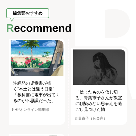
編集部おすすめ
Recommend
沖縄発の児童書が描
く“本土とは違う日常”
「信じたものを信じ切
「教科書に電車が出てく
る」青葉市子さんが教室
るのが不思議だった」
に馴染めない思春期を過
ごし見つけた軸
PHPオンライン編集部
青葉市子（音楽家）