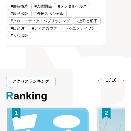
#書籍抜粋
#人間関係
#メンタルヘルス
#辰巳出版
#PHPスペシャル
#クロスメディア・パブリッシング
#上司と部下
#日経BP
#ディスカヴァー・トゥエンティワン
#大和出版
1
/
10
アクセスランキング
Ranking
1
2