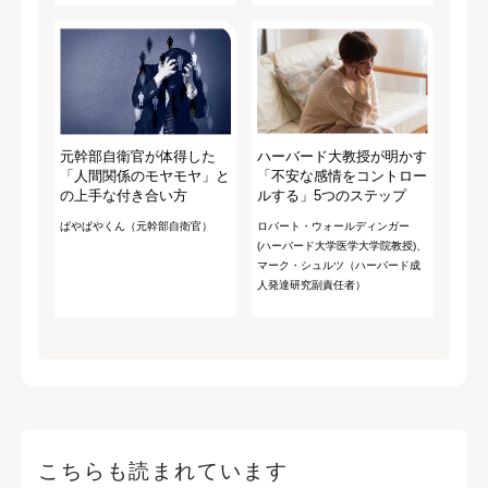
元幹部自衛官が体得した
ハーバード大教授が明かす
「人間関係のモヤモヤ」と
「不安な感情をコントロー
の上手な付き合い方
ルする」5つのステップ
ぱやぱやくん（元幹部自衛官）
ロバート・ウォールディンガー
(ハーバード大学医学大学院教授)、
マーク・シュルツ（ハーバード成
人発達研究副責任者）
こちらも読まれています