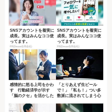
SNSアカウントを着実に
SNSアカウントを着実に
成長。実はみんなココ使
成長。実はみんなココ使
ってます。
ってます。
PR(Dreaw合同会社)
PR(Dreaw合同会社)
感情的に怒る上司をかわ
「とりあえず生ビール
す 行動経済学が示す
で！」「私も！」つい多
「脳のクセ」を活かした
数派に流されてしまう心
ハラスメント対策
理の正体