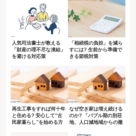
人気司法書士が教える
「相続税の負担」を減ら
「財産の理不尽な凍結」
すには? 生前から準備で
を避ける対応策
きる節税対策
再生工事をすれば何十年
なぜ空き家は増え続ける
と住める? 安心して“古
のか? 「バブル期の別荘
民家暮らし”を始める方
地、人口減地域からの撤
法
退戦」