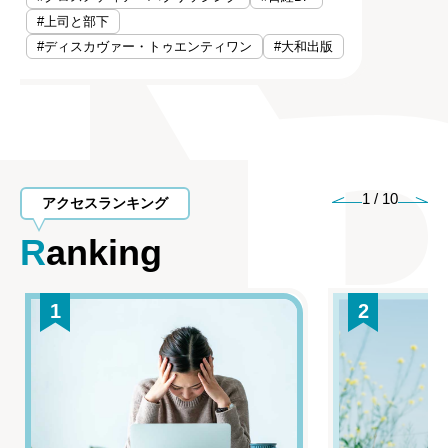
#上司と部下
#ディスカヴァー・トゥエンティワン
#大和出版
1
/
10
アクセスランキング
Ranking
1
2