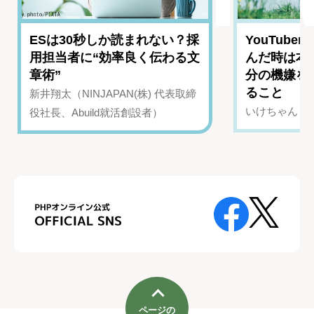
ESは30秒しか読まれない？採
YouTub
用担当者に“効率良く伝わる文
んだ時は本
章術”
分の機嫌を
ること
新井翔太（NINJAPAN(株) 代表取締
いけちゃん（Yo
役社長、Abuild就活創設者）
ページの