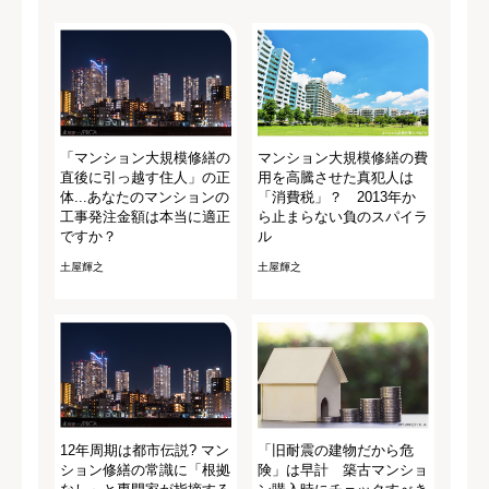
「マンション大規模修繕の
マンション大規模修繕の費
直後に引っ越す住人」の正
用を高騰させた真犯人は
体...あなたのマンションの
「消費税」？ 2013年か
工事発注金額は本当に適正
ら止まらない負のスパイラ
ですか？
ル
土屋輝之
土屋輝之
12年周期は都市伝説? マン
「旧耐震の建物だから危
ション修繕の常識に「根拠
険」は早計 築古マンショ