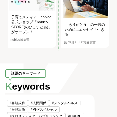
子育てメディア・nobico
公式ショップ「nobico
「ありがとう」の一言の
STORE(のびこすとあ)」
ために...エッセイ「生き
がオープン！
る」
nobico編集部
第70回ＰＨＰ賞受賞作
話題のキーワード
Keywords
#書籍抜粋
#人間関係
#メンタルヘルス
#辰巳出版
#PHPスペシャル
#クロスメディア・パブリッシング
#日経BP