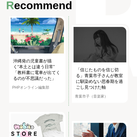
Recommend
沖縄発の児童書が描
く“本土とは違う日常”
「信じたものを信じ切
「教科書に電車が出てく
る」青葉市子さんが教室
るのが不思議だった」
に馴染めない思春期を過
ごし見つけた軸
PHPオンライン編集部
青葉市子（音楽家）