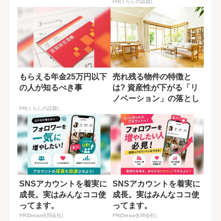
PR(くらしの話題)
もらえる年金25万円以下
売れ残る物件の特徴と
の人が知るべき事
は? 資産性が下がる「リ
ノベーション」の落とし
穴
PR(くらしの話題)
SNSアカウントを着実に
SNSアカウントを着実に
成長。実はみんなココ使
成長。実はみんなココ使
ってます。
ってます。
PR(Dreaw合同会社)
PR(Dreaw合同会社)