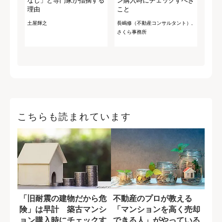
なし」と専門家が指摘する
ン購入時にチェックすべき
理由
こと
土屋輝之
長嶋修（不動産コンサルタント）,
さくら事務所
こちらも読まれています
「旧耐震の建物だから危
不動産のプロが教える
険」は早計 築古マンシ
「マンションを高く売却
ョン購入時にチェックす
できる人」がやっている