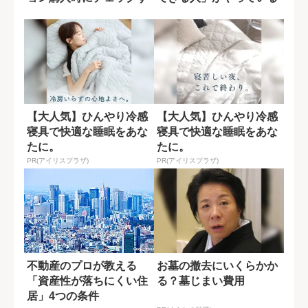
べきこと
こと
【大人気】ひんやり冷感
【大人気】ひんやり冷感
寝具で快適な睡眠をあな
寝具で快適な睡眠をあな
たに。
たに。
PR(アイリスプラザ)
PR(アイリスプラザ)
不動産のプロが教える
お墓の撤去にいくらかか
「資産性が落ちにくい住
る？墓じまい費用
居」4つの条件