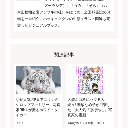
ズーラシア）、「うみ」「そら」（八
木山動物公園フジサキの杜）をはじめ、全国17施設の31
頭を一挙紹介。ホッキョクグマの生態イラスト図解も充
実したビジュアルブック。
関連記事
なぜ人気?伊豆アニキンの
大型ネコ科にハマる人
シロップファミリー 写真
続々! 辛酸なめ子が目撃し
家RIKUが撮るホワイトタ
た、大人気『ほぼねこ』写
イガー
真家の素顔
RIKU
辛酸なめ子（漫画家）,RIKU