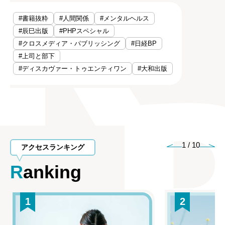
#書籍抜粋
#人間関係
#メンタルヘルス
#辰巳出版
#PHPスペシャル
#クロスメディア・パブリッシング
#日経BP
#上司と部下
#ディスカヴァー・トゥエンティワン
#大和出版
1
/
10
アクセスランキング
Ranking
1
2