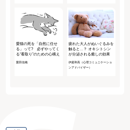
愛猫の死を「自然に任せ
疲れた大人がぬいぐるみを
る」って? 必ずやってく
触ると...？ オキシトシン
る“看取り”のための心構え
が分泌される癒しの効果
粟田佳織
伊庭和高（心理コミュニケーショ
ンアドバイザー）