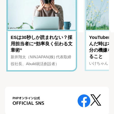
ESは30秒しか読まれない？採
YouTub
用担当者に“効率良く伝わる文
んだ時は本
章術”
分の機嫌を
ること
新井翔太（NINJAPAN(株) 代表取締
いけちゃん（Yo
役社長、Abuild就活創設者）