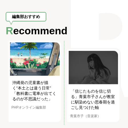
編集部おすすめ
Recommend
沖縄発の児童書が描
く“本土とは違う日常”
「信じたものを信じ切
「教科書に電車が出てく
る」青葉市子さんが教室
るのが不思議だった」
に馴染めない思春期を過
ごし見つけた軸
PHPオンライン編集部
青葉市子（音楽家）