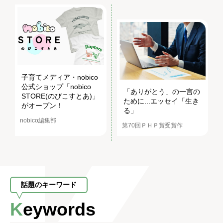
子育てメディア・nobico
公式ショップ「nobico
「ありがとう」の一言の
STORE(のびこすとあ)」
ために...エッセイ「生き
がオープン！
る」
nobico編集部
第70回ＰＨＰ賞受賞作
話題のキーワード
Keywords