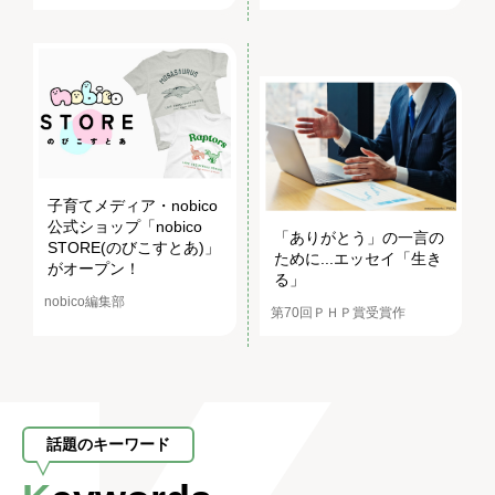
子育てメディア・nobico
公式ショップ「nobico
「ありがとう」の一言の
STORE(のびこすとあ)」
ために...エッセイ「生き
がオープン！
る」
nobico編集部
第70回ＰＨＰ賞受賞作
話題のキーワード