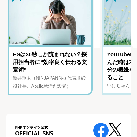
ESは30秒しか読まれない？採
YouTub
用担当者に“効率良く伝わる文
んだ時は本
章術”
分の機嫌を
ること
新井翔太（NINJAPAN(株) 代表取締
いけちゃん（Yo
役社長、Abuild就活創設者）