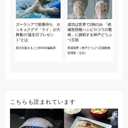
ズーラシアで順番待ち ホ
成功は世界で2例のみ 「絶
ッキョクグマ「ライ」が大
滅危惧種ハシビロコウの繁
興奮の“誕生日プレゼン
殖」に挑戦する神戸どうぶ
ト”とは
つ王国
辰巳出版まるごとBOOK編集部
馬場瑞季（神戸どうぶつ王国動物
管理部・主任）
こちらも読まれています