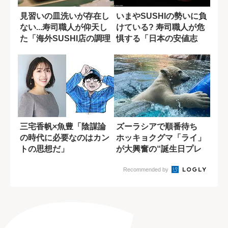
見習いの皿洗いが存在し
いまやSUSHIの勢いに負
ない...寿司職人が仰天し
けている? 寿司職人が危
た「海外SUSHI店の調理
惧する「日本の安値志
現場」
向」
三宅香帆×魚豊「陰謀論
ズーラシアで順番待ち
の時代に必要なのはカン
ホッキョクグマ「ライ」
トの思想だ」
が大興奮の“誕生日プレ
ゼント”とは
Recommended by