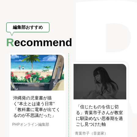
編集部おすすめ
Recommend
沖縄発の児童書が描
く“本土とは違う日常”
「信じたものを信じ切
「教科書に電車が出てく
る」青葉市子さんが教室
るのが不思議だった」
に馴染めない思春期を過
ごし見つけた軸
PHPオンライン編集部
青葉市子（音楽家）