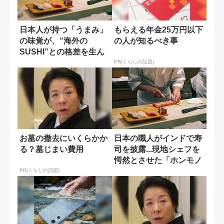
日本人が持つ「うまみ」
もらえる年金25万円以下
の味覚が、“海外の
の人が知るべき事
SUSHI”との格差を生ん
でいる
PR(くらしの話題)
お墓の撤去にいくらかか
日本の職人がインドで寿
る？墓じまい費用
司を披露...現地シェフを
愕然とさせた「ホンモノ
の味」
PR(くらしの話題)