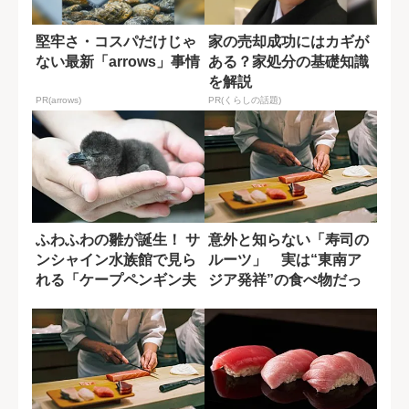
堅牢さ・コスパだけじゃ
家の売却成功にはカギが
ない最新「arrows」事情
ある？家処分の基礎知識
を解説
PR(arrows)
PR(くらしの話題)
ふわふわの雛が誕生！ サ
意外と知らない「寿司の
ンシャイン水族館で見ら
ルーツ」 実は“東南ア
れる「ケープペンギン夫
ジア発祥”の食べ物だっ
婦の初めての...
た？