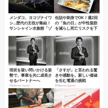
メンダコ、ヨコヅナイワ
缶詰や刺身でOK！週2回
シ...歴代の主役が集結！
の「魚の日」が中性脂肪
サンシャイン水族館「ゾ
を減らし死亡リスクを下
クゾク深海...
げる
現状を疑い問いかける姿
「さすが」と言われる驚
勢で、事業を共に成長さ
きや感動を。新しい価値
せるパートナーへ
を生む電通の挑戦
PR(dentsu Japan)
PR(dentsu Japan)