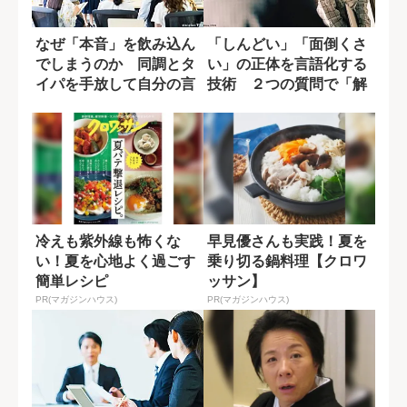
なぜ「本音」を飲み込ん
「しんどい」「面倒くさ
でしまうのか 同調とタ
い」の正体を言語化する
イパを手放して自分の言
技術 ２つの質問で「解
葉を取り戻すコ...
像度」が劇的に...
冷えも紫外線も怖くな
早見優さんも実践！夏を
い！夏を心地よく過ごす
乗り切る鍋料理【クロワ
簡単レシピ
ッサン】
PR(マガジンハウス)
PR(マガジンハウス)