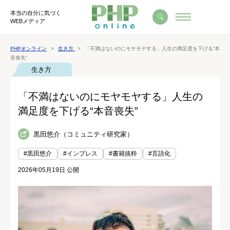
本当の自分に気づく
WEBメディア
PHPオンライン
生き方
「不満はないのにモヤモヤする」人生の満足度を下げる“本
音喪失”
生き方
「不満はないのにモヤモヤする」人生の
満足度を下げる“本音喪失”
黒田悠介（コミュニティ研究家）
#黒田悠介
#インプレス
#書籍抜粋
#言語化
2026年05月19日 公開