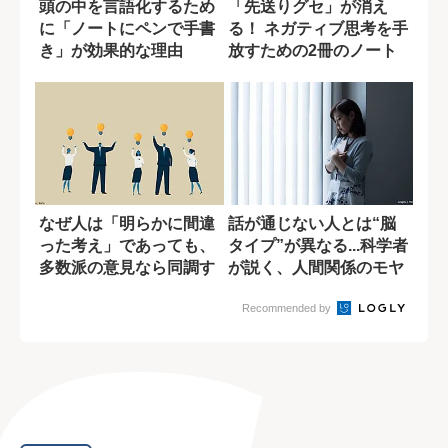
頭の中を言語化するため
「先送りグセ」が消え
に「ノートにペンで手書
る！ ネガティブ思考を手
き」が効果的な理由
放すための2冊のノート
術
なぜ人は「明らかに間違
話が通じない人とは“脳
った考え」であっても、
タイプ”が異なる...科学者
多数派の意見なら同調す
が説く、人間関係のモヤ
るのか?
モヤの原...
Recommended by