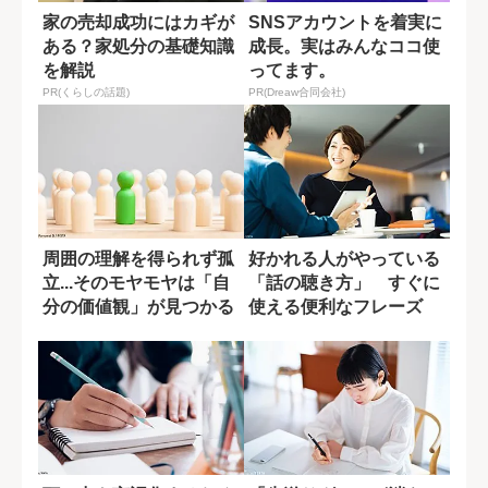
家の売却成功にはカギが
SNSアカウントを着実に
ある？家処分の基礎知識
成長。実はみんなココ使
を解説
ってます。
PR(くらしの話題)
PR(Dreaw合同会社)
周囲の理解を得られず孤
好かれる人がやっている
立...そのモヤモヤは「自
「話の聴き方」 すぐに
分の価値観」が見つかる
使える便利なフレーズ
サイン