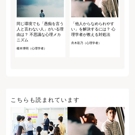
同じ環境でも「愚痴を言う
「他人からなめられやす
人と言わない人」がいる理
い」を解決するには？ 心
由は？ 不思議な心理メカ
理学者が教える対処法
ニズム
舟木彩乃（心理学者）
榎本博明（心理学者）
こちらも読まれています