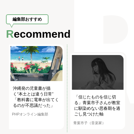
編集部おすすめ
Recommend
沖縄発の児童書が描
く“本土とは違う日常”
「信じたものを信じ切
「教科書に電車が出てく
る」青葉市子さんが教室
るのが不思議だった」
に馴染めない思春期を過
ごし見つけた軸
PHPオンライン編集部
青葉市子（音楽家）