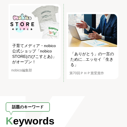
子育てメディア・nobico
公式ショップ「nobico
「ありがとう」の一言の
STORE(のびこすとあ)」
ために...エッセイ「生き
がオープン！
る」
nobico編集部
第70回ＰＨＰ賞受賞作
話題のキーワード
Keywords