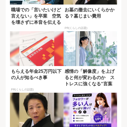
職場での「言いたいけど
お墓の撤去にいくらかか
言えない」を卒業 空気
る？墓じまい費用
を壊さずに本音を伝える
「翻訳」の技術
PR(くらしの話題)
もらえる年金25万円以下
感情の「解像度」を上げ
の人が知るべき事
ると何が変わるのか ス
トレスに強くなる“言葉
のラベリング”
PR(くらしの話題)