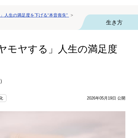
」人生の満足度を下げる“本音喪失”
生き方
ヤモヤする」人生の満足度
）
化
2026年05月19日 公開