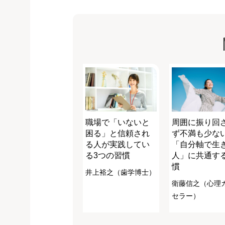
職場で「いないと
周囲に振り回
困る」と信頼され
ず不満も少な
る人が実践してい
「自分軸で生
る3つの習慣
人」に共通す
慣
井上裕之（歯学博士）
衛藤信之（心理
セラー）