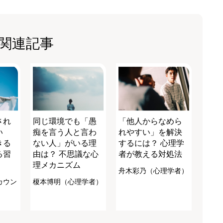
関連記事
され
同じ環境でも「愚
「他人からなめら
い
痴を言う人と言わ
れやすい」を解決
きる
ない人」がいる理
するには？ 心理学
る習
由は？ 不思議な心
者が教える対処法
理メカニズム
舟木彩乃（心理学者）
カウン
榎本博明（心理学者）