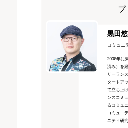
プ
黒田悠
コミュニ
2008年
済み）を経
リーラン
タートアッ
て立ち上げ
ンスコミュ
るコミュニ
コミュニ
ニティ研