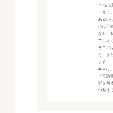
本当は
しまう
あるい
には不
なぜ、
でしょ
そこに
く、ま
ます。
本音は
「言語
郭を与
つ整え