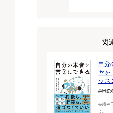
関
自分
ヤを
ッス
黒田悠
会議や
う。