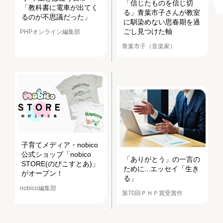
「信じたものを信じ切
「教科書に電車が出てく
る」青葉市子さんが教室
るのが不思議だった」
に馴染めない思春期を過
ごし見つけた軸
PHPオンライン編集部
青葉市子（音楽家）
子育てメディア・nobico
公式ショップ「nobico
「ありがとう」の一言の
STORE(のびこすとあ)」
ために...エッセイ「生き
がオープン！
る」
nobico編集部
第70回ＰＨＰ賞受賞作