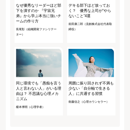
なぜ優秀なリーダーほど部
デキる部下ほど放ってお
下を潰すのか 『宇宙兄
く？ 優秀な上司が“やら
弟』から学ぶ本当に強いチ
ないこと”4選
ームの作り方
前田康二郎（流創株式会社代表取
長尾彰（組織開発ファシリテー
締役）
ター）
同じ環境でも「愚痴を言う
周囲に振り回されず不満も
人と言わない人」がいる理
少ない「自分軸で生きる
由は？ 不思議な心理メカ
人」に共通する習慣
ニズム
衛藤信之（心理カウンセラー）
榎本博明（心理学者）