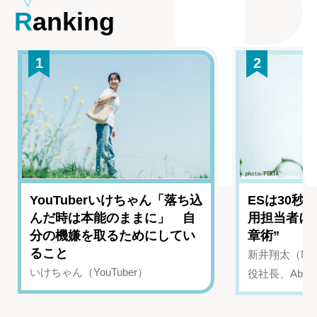
Ranking
1
2
YouTuberいけちゃん「落ち込
ESは30秒
んだ時は本能のままに」 自
用担当者に
分の機嫌を取るためにしてい
章術”
ること
新井翔太（NIN
いけちゃん（YouTuber）
役社長、Abui