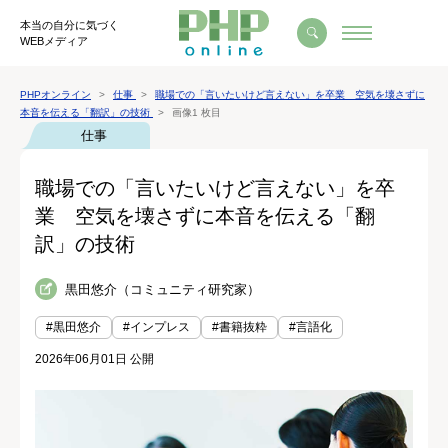
本当の自分に気づく
WEBメディア
PHPオンライン
仕事
職場での「言いたいけど言えない」を卒業 空気を壊さずに
本音を伝える「翻訳」の技術
画像1 枚目
仕事
職場での「言いたいけど言えない」を卒
業 空気を壊さずに本音を伝える「翻
訳」の技術
黒田悠介（コミュニティ研究家）
#黒田悠介
#インプレス
#書籍抜粋
#言語化
2026年06月01日 公開