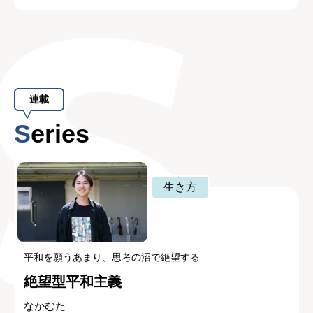
連載
Series
生き方
平和を願うあまり、思考の沼で絶望する
絶望型平和主義
なかむた