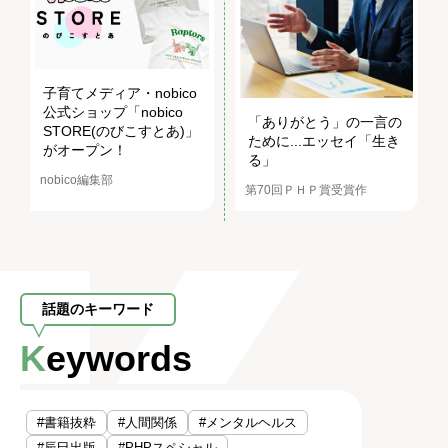
子育てメディア・nobico
公式ショップ「nobico
「ありがとう」の一言の
STORE(のびこすとあ)」
ために...エッセイ「生き
がオープン！
る」
nobico編集部
第70回ＰＨＰ賞受賞作
話題のキーワード
Keywords
#書籍抜粋
#人間関係
#メンタルヘルス
#辰巳出版
#PHPスペシャル