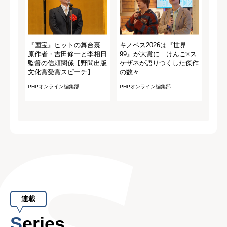
『国宝』ヒットの舞台裏
キノベス2026は『世界
原作者・吉田修一と李相日
99』が大賞に けんご×ス
監督の信頼関係【野間出版
ケザネが語りつくした傑作
文化賞受賞スピーチ】
の数々
PHPオンライン編集部
PHPオンライン編集部
連載
Series