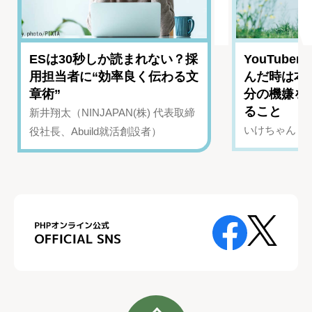
ESは30秒しか読まれない？採
YouTub
用担当者に“効率良く伝わる文
んだ時は本
章術”
分の機嫌を
ること
新井翔太（NINJAPAN(株) 代表取締
いけちゃん（Yo
役社長、Abuild就活創設者）