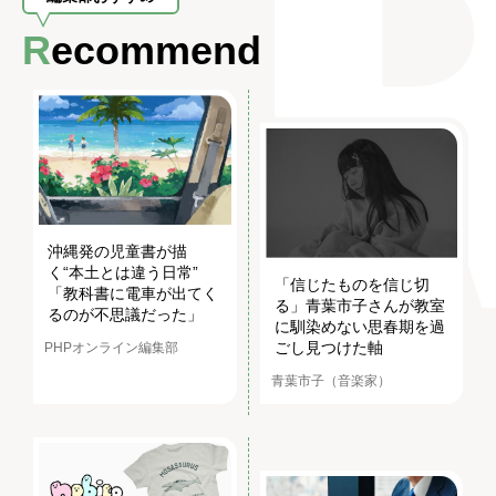
Recommend
沖縄発の児童書が描
く“本土とは違う日常”
「信じたものを信じ切
「教科書に電車が出てく
る」青葉市子さんが教室
るのが不思議だった」
に馴染めない思春期を過
ごし見つけた軸
PHPオンライン編集部
青葉市子（音楽家）