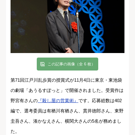
この記事の画像（全 6 枚）
第71回江戸川乱歩賞の授賞式が11月4日に東京・東池袋
の劇場「あうるすぽっと」で開催されました。受賞作は
野宮有さんの
『殺し屋の営業術』
です。応募総数は402
編で、選考委員は有栖川有栖さん、貫井徳郎さん、東野
圭吾さん、湊かなえさん、横関大さんの5名が務めまし
た。