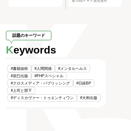
第70回ＰＨＰ賞受賞作
話題のキーワード
Keywords
#書籍抜粋
#人間関係
#メンタルヘルス
#辰巳出版
#PHPスペシャル
#クロスメディア・パブリッシング
#日経BP
#上司と部下
#ディスカヴァー・トゥエンティワン
#大和出版