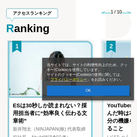
1
/
10
アクセスランキング
Ranking
1
2
当サイトでは、サイトの利便性向上のため、クッ
キー(Cookie)を使用しています。
サイトのクッキー(Cookie)の使用に関しては、
「
プライバシーポリシー
」をお読みください。
OK
ESは30秒しか読まれない？採
YouTub
用担当者に“効率良く伝わる文
んだ時は本
章術”
分の機嫌を
ること
新井翔太（NINJAPAN(株) 代表取締
いけちゃん（Yo