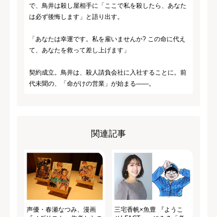
で、鳥井は殺し屋相手に「ここで私を殺したら、あなた
は必ず後悔します」と語り出す。
「あなたは幸運です。私を雇いませんか? この命に代え
て、あなたを救って差し上げます」
契約成立。鳥井は、殺人請負会社に入社することに。前
代未聞の、「命がけの営業」が始まる――。
関連記事
声優・春瀬なつみ、漫画
三宅香帆×魚豊 『ようこ