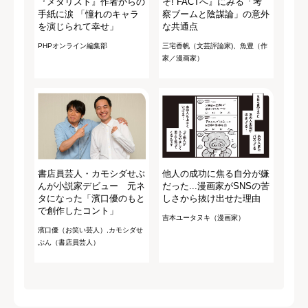
『メダリスト』作者からの
そ! FACTへ』にみる「考
手紙に涙 「憧れのキャラ
察ブームと陰謀論」の意外
を演じられて幸せ」
な共通点
PHPオンライン編集部
三宅香帆（文芸評論家)、魚豊（作
家／漫画家）
書店員芸人・カモシダせぶ
他人の成功に焦る自分が嫌
んが小説家デビュー 元ネ
だった...漫画家がSNSの苦
タになった「濱口優のもと
しさから抜け出せた理由
で創作したコント」
吉本ユータヌキ（漫画家）
濱口優（お笑い芸人）,カモシダせ
ぶん（書店員芸人）