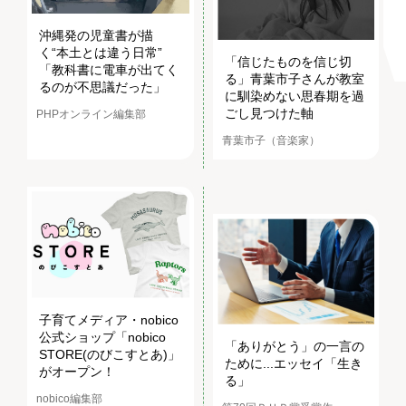
沖縄発の児童書が描
く“本土とは違う日常”
「信じたものを信じ切
「教科書に電車が出てく
る」青葉市子さんが教室
るのが不思議だった」
に馴染めない思春期を過
ごし見つけた軸
PHPオンライン編集部
青葉市子（音楽家）
子育てメディア・nobico
公式ショップ「nobico
「ありがとう」の一言の
STORE(のびこすとあ)」
ために...エッセイ「生き
がオープン！
る」
nobico編集部