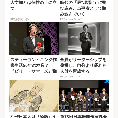
人文知とは個性の上に立
時代の「最"現場"」に飛
つ
び込み、当事者として踏
み込んでいく
PR(國學院大學)
PR(dentsu Japan)
スティーヴン・キング作
全員がリーダーシップを
家生活50年の本音？
発揮し、自分より優れた
『ビリー・サマーズ』翻
人財を育成する
訳者・白石朗さ...
PR(dentsu Japan)
なぜ日本人は『論語』を
第78回日本推理作家協会