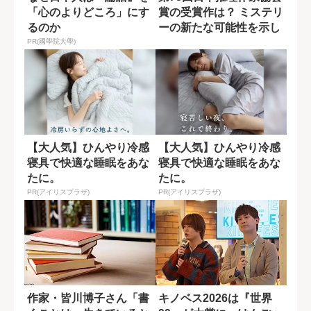
「心のよりどころ」にす
賞の受賞作は？ ミステリ
るのか
ーの新たな可能性を示し
た二作品
PR(國學院大學)
【大人気】ひんやり冷感
【大人気】ひんやり冷感
寝具で快適な睡眠をあな
寝具で快適な睡眠をあな
たに。
たに。
PR(アイリスプラザ)
PR(アイリスプラザ)
作家・皆川博子さん「書
キノベス2026は『世界