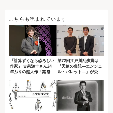
こちらも読まれています
「計算ずくなら恐ろしい
第72回江戸川乱歩賞は
作家」 古泉迦十さん24
『天使の負託―エンジェ
年ぶりの超大作『崑崙
ル・バレット―』が受
奴』の底知れぬ...
賞！ 箕輪尊文さ...