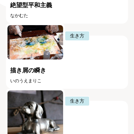
絶望型平和主義
なかむた
生き方
描き屑の瞬き
いのうえまりこ
生き方