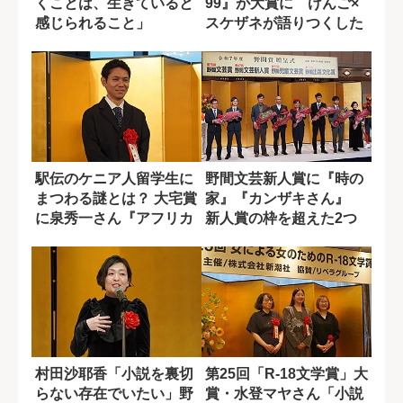
くことは、生きていると
99』が大賞に けんご×
感じられること」
スケザネが語りつくした
傑作の数々
駅伝のケニア人留学生に
野間文芸新人賞に『時の
まつわる謎とは？ 大宅賞
家』『カンザキさん』
に泉秀一さん『アフリカ
新人賞の枠を超えた2つ
から来たラン...
の作品
村田沙耶香「小説を裏切
第25回「R-18文学賞」大
らない存在でいたい」野
賞・水登マヤさん「小説