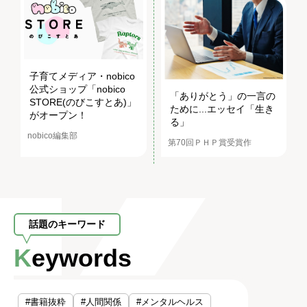
子育てメディア・nobico
公式ショップ「nobico
「ありがとう」の一言の
STORE(のびこすとあ)」
ために...エッセイ「生き
がオープン！
る」
nobico編集部
第70回ＰＨＰ賞受賞作
話題のキーワード
Keywords
#書籍抜粋
#人間関係
#メンタルヘルス