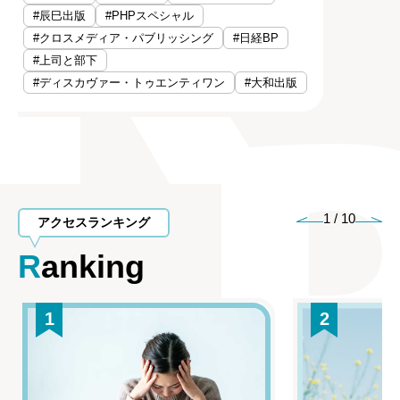
#辰巳出版
#PHPスペシャル
#クロスメディア・パブリッシング
#日経BP
#上司と部下
#ディスカヴァー・トゥエンティワン
#大和出版
1
/
10
アクセスランキング
Ranking
1
2