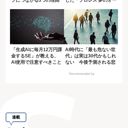
プにつながる3つの理由
した『プロレス 夢のオー
ルスター戦...
「生成AIに毎月12万円課
AI時代に「最も危ない世
金するSE」が教える、
代」は実は30代かもしれ
AI使用で注意すべきこと
ない 今後予測される悲
観論
Recommended by
連載