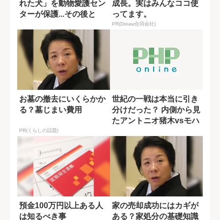
れた犬」を動物愛護セン
成長。実はみんなココ使
ターが保護...その後と
ってます。
は?【たまさ...
PR(Dreaw合同会社)
お墓の撤去にいくらかか
世紀の一戦は本当に引き
る？墓じまい費用
分けだった？ 内側から見
たアントニオ猪木vsモハ
メド・アリ...
PR(くらしの話題)
預金100万円以上ある人
家の売却成功にはカギが
は知るべき事
ある？家処分の基礎知識