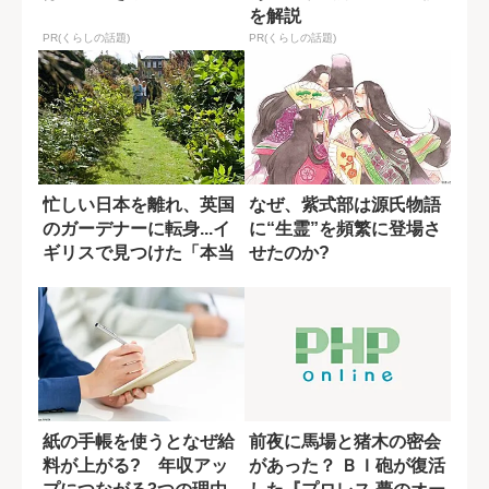
を解説
PR(くらしの話題)
PR(くらしの話題)
忙しい日本を離れ、英国
なぜ、紫式部は源氏物語
のガーデナーに転身...イ
に“生霊”を頻繁に登場さ
ギリスで見つけた「本当
せたのか?
の豊かさ」
紙の手帳を使うとなぜ給
前夜に馬場と猪木の密会
料が上がる? 年収アッ
があった？ ＢＩ砲が復活