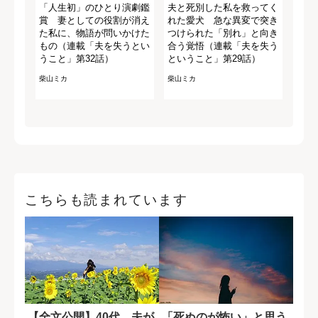
「人生初」のひとり演劇鑑
夫と死別した私を救ってく
賞 妻としての役割が消え
れた愛犬 急な異変で突き
た私に、物語が問いかけた
つけられた「別れ」と向き
もの（連載「夫を失うとい
合う覚悟（連載「夫を失う
うこと」第32話）
ということ」第29話）
柴山ミカ
柴山ミカ
こちらも読まれています
【全文公開】40代、夫が
「死ぬのが怖い」と思う