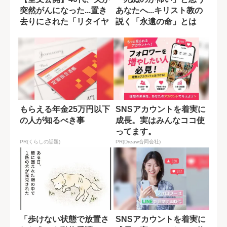
突然がんになった...置き
あなたへ...キリスト教の
去りにされた「リタイヤ
説く「永遠の命」とは
後の北海...
もらえる年金25万円以下
SNSアカウントを着実に
の人が知るべき事
成長。実はみんなココ使
ってます。
PR(くらしの話題)
PR(Dreaw合同会社)
「歩けない状態で放置さ
SNSアカウントを着実に