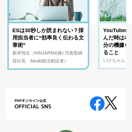
ESは30秒しか読まれない？採
YouTub
用担当者に“効率良く伝わる文
んだ時は本
章術”
分の機嫌を
ること
新井翔太（NINJAPAN(株) 代表取締
いけちゃん（Yo
役社長、Abuild就活創設者）