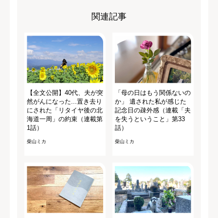
関連記事
【全文公開】40代、夫が突
「母の日はもう関係ないの
然がんになった...置き去り
か」 遺された私が感じた
にされた「リタイヤ後の北
記念日の疎外感（連載「夫
海道一周」の約束（連載第
を失うということ」第33
1話）
話）
柴山ミカ
柴山ミカ