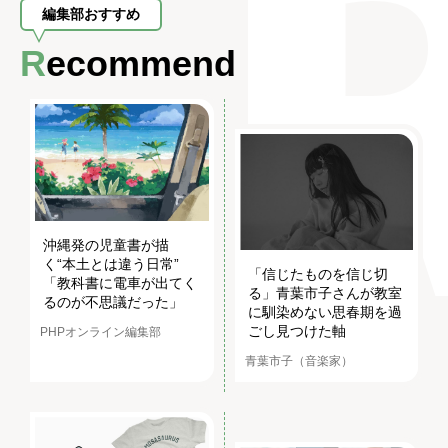
編集部おすすめ
Recommend
沖縄発の児童書が描
く“本土とは違う日常”
「信じたものを信じ切
「教科書に電車が出てく
る」青葉市子さんが教室
るのが不思議だった」
に馴染めない思春期を過
ごし見つけた軸
PHPオンライン編集部
青葉市子（音楽家）